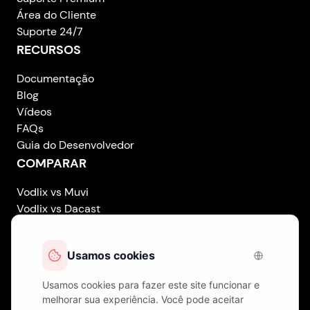
Área do Cliente
Suporte 24/7
RECURSOS
Documentação
Blog
Vídeos
FAQs
Guia do Desenvolvedor
COMPARAR
Vodlix vs Muvi
Vodlix vs Dacast
Vodlix vs Uscreen
Vodlix vs Accedo
Vodlix vs Brightcove
Vodlix vs Vplayed