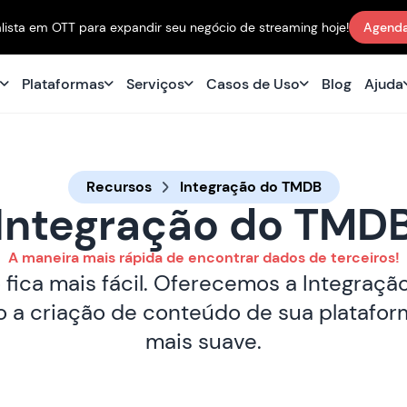
ista em OTT para expandir seu negócio de streaming hoje!
Agenda
s
Plataformas
Serviços
Casos de Uso
Blog
Ajuda
Recursos
Integração do TMDB
Integração do TMD
A maneira mais rápida de encontrar dados de terceiros!
 fica mais fácil. Oferecemos a Integraç
 a criação de conteúdo de sua platafo
mais suave.