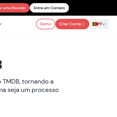
r uma Reunião
Entre em Contato
Demo
Criar Conta
PT
B
ão TMDB, tornando a
rma seja um processo