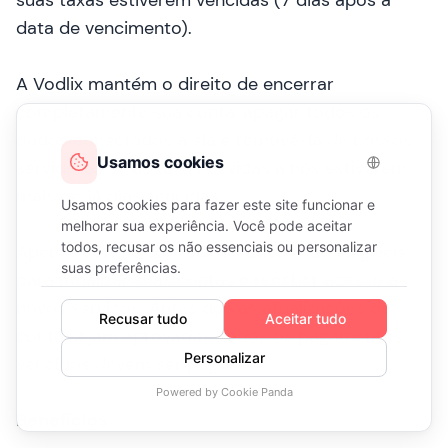
suas taxas estiverem vencidas (7 dias após a
data de vencimento).
A Vodlix mantém o direito de encerrar
completamente sua conta, apagar todos os
dados conectados a ela e removê-la de nossos
servidores se as taxas devidas a nós estiverem
mais de 14 dias vencidas.
Apenas contas com saldos ativos são elegíveis
para atualizar suas contas e receber acesso a
novos serviços. Antes que as atualizações de
conta sejam aprovadas, todos os pagamentos
vencidos devem ser pagos.
Benefícios