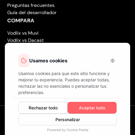
Preguntas frecuentes
Guía del desarrollador
COMPARA
Vodlix vs Muvi
Vodlix vs Dacast
Vodlix vs Uscreen
Vodlix vs Accedo
Vodlix vs Brightcove
Vodlix vs Vplayed
Vodlix on LinkedIn
Vodlix on Facebook
Vodlix on X (Twitter)
Vodlix on Instagram
Nuestras Oficinas
Londres (Reino Unido) . Finlandia . Chipre
© Derechos de Autor
Fast OTT LTD.
Operando como
VODLIX