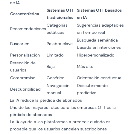
de IA
Sistemas OTT
Sistemas OTT basados
Característica
tradicionales
en IA
Categorías
Sugerencias adaptables
Recomendaciones
estáticas
en tiempo real
Búsqueda semántica
Buscar en
Palabra clave
basada en intenciones
Personalización
Limitado
Hiperpersonalizado
Retención de
Baja
Más alto
usuarios
Compromiso
Genérico
Orientación conductual
Navegación
Descubrimiento
Descubribilidad
manual
predictivo
La IA reduce la pérdida de abonados
Uno de los mayores retos para las empresas OTT es la
pérdida de abonados.
La IA ayuda a las plataformas a predecir cuándo es
probable que los usuarios cancelen suscripciones