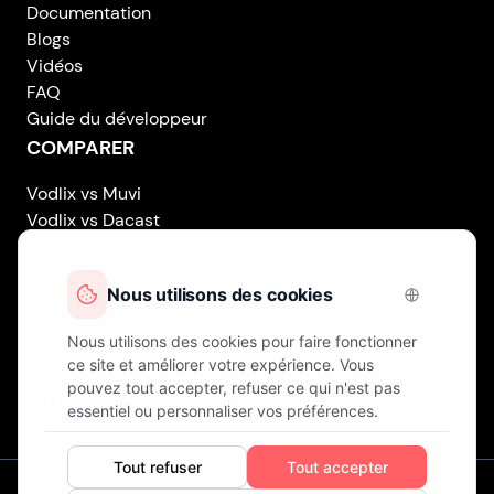
Documentation
Blogs
Vidéos
FAQ
Guide du développeur
COMPARER
Vodlix vs Muvi
Vodlix vs Dacast
Vodlix vs Uscreen
Vodlix vs Accedo
Vodlix vs Brightcove
Vodlix vs Vplayed
Vodlix on LinkedIn
Vodlix on Facebook
Vodlix on X (Twitter)
Vodlix on Instagram
Nos Bureaux