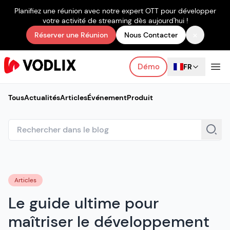
Planifiez une réunion avec notre expert OTT pour développer
votre activité de streaming dès aujourd'hui !
×
Réserver une Réunion
Nous Contacter
Démo
FR
Tous
Actualités
Articles
Événement
Produit
Articles
Le guide ultime pour
maîtriser le développement