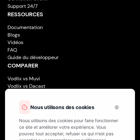
Support 24/7
RESSOURCES
Documentation
Blogs
Vidéos
FAQ
Guide du développeur
COMPARER
Vodlix vs Muvi
Vodlix vs Dacast
Vodlix vs Uscreen
Vodlix vs Accedo
Vodlix vs Brightcove
Vodlix vs Vplayed
Vodlix on LinkedIn
Vodlix on Facebook
Vodlix on X (Twitter)
Vodlix on Instagram