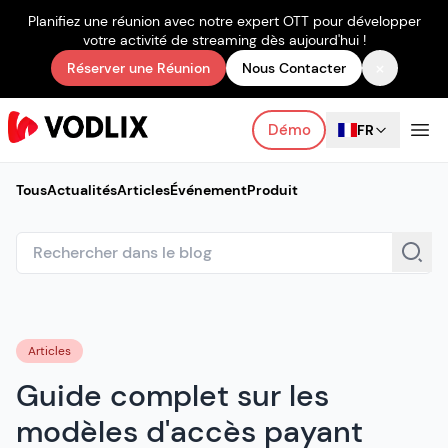
Planifiez une réunion avec notre expert OTT pour développer
votre activité de streaming dès aujourd'hui !
×
Réserver une Réunion
Nous Contacter
Démo
FR
Tous
Actualités
Articles
Événement
Produit
Articles
Guide complet sur les
modèles d'accès payant