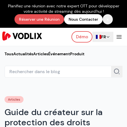
Planifiez une réunion avec notre expert OTT pour développer
votre activité de streaming dès aujourd'hui !
×
Réserver une Réunion
Nous Contacter
Démo
FR
Tous
Actualités
Articles
Événement
Produit
Articles
Guide du créateur sur la
protection des droits