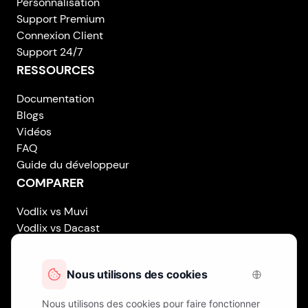
Personnalisation
Support Premium
Connexion Client
Support 24/7
RESSOURCES
Documentation
Blogs
Vidéos
FAQ
Guide du développeur
COMPARER
Vodlix vs Muvi
Vodlix vs Dacast
Vodlix vs Uscreen
Vodlix vs Accedo
Vodlix vs Brightcove
Vodlix vs Vplayed