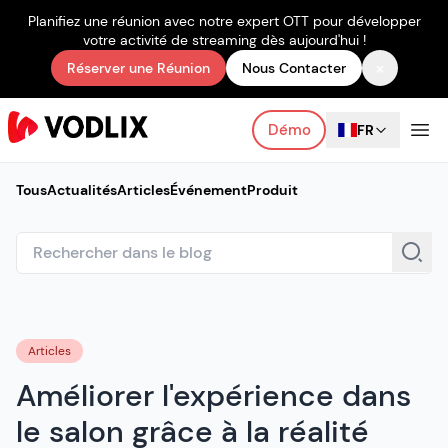
Planifiez une réunion avec notre expert OTT pour développer
votre activité de streaming dès aujourd'hui !
×
Réserver une Réunion
Nous Contacter
Démo
FR
Tous
Actualités
Articles
Événement
Produit
Articles
Améliorer l'expérience dans
le salon grâce à la réalité