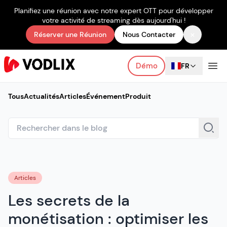
Planifiez une réunion avec notre expert OTT pour développer
votre activité de streaming dès aujourd'hui !
×
Réserver une Réunion
Nous Contacter
Démo
FR
Tous
Actualités
Articles
Événement
Produit
Articles
Les secrets de la
monétisation : optimiser les