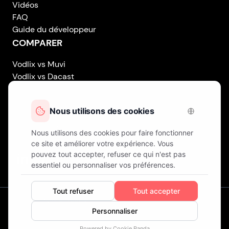
Vidéos
FAQ
Guide du développeur
COMPARER
Vodlix vs Muvi
Vodlix vs Dacast
Vodlix vs Uscreen
Vodlix vs Accedo
Vodlix vs Brightcove
Vodlix vs Vplayed
Vodlix on LinkedIn
Vodlix on Facebook
Vodlix on X (Twitter)
Vodlix on Instagram
Nos Bureaux
Londres (Royaume-Uni) . Finlande . Chypre