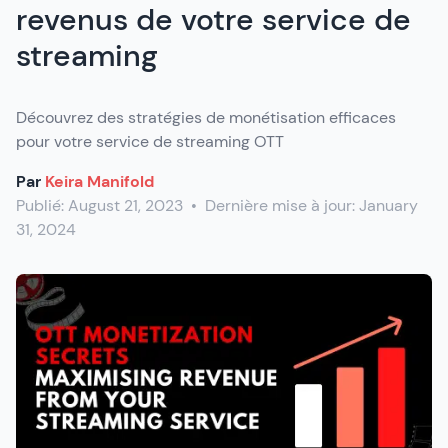
revenus de votre service de
streaming
Découvrez des stratégies de monétisation efficaces
pour votre service de streaming OTT
Par
Keira Manifold
Publié:
August 21, 2023
•
Dernière mise à jour:
January
31, 2024