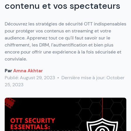
contenu et vos spectateurs
Découvrez les stratégies de sécurité OTT indispensables
pour protéger vos contenus en streaming et votre
audience. Apprenez tout ce qu’il faut savoir sur le
chiffrement, les DRM, l’authentification et bien plus
encore pour offrir une expérience à la fois sécurisée et
conviviale.
Par
Amna Akhtar
Publié:
August 29, 2023
•
Dernière mise à jour:
October
25, 2023