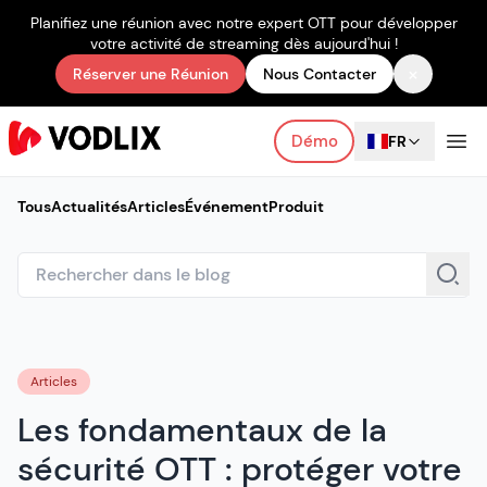
Planifiez une réunion avec notre expert OTT pour développer
votre activité de streaming dès aujourd'hui !
×
Réserver une Réunion
Nous Contacter
Démo
FR
Tous
Actualités
Articles
Événement
Produit
Articles
Les fondamentaux de la
sécurité OTT : protéger votre