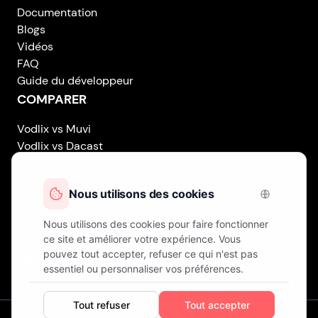
Documentation
Blogs
Vidéos
FAQ
Guide du développeur
COMPARER
Vodlix vs Muvi
Vodlix vs Dacast
Vodlix vs Uscreen
Vodlix vs Accedo
Vodlix vs Brightcove
Vodlix vs Vplayed
Vodlix on LinkedIn
Vodlix on Facebook
Vodlix on X (Twitter)
Vodlix on Instagram