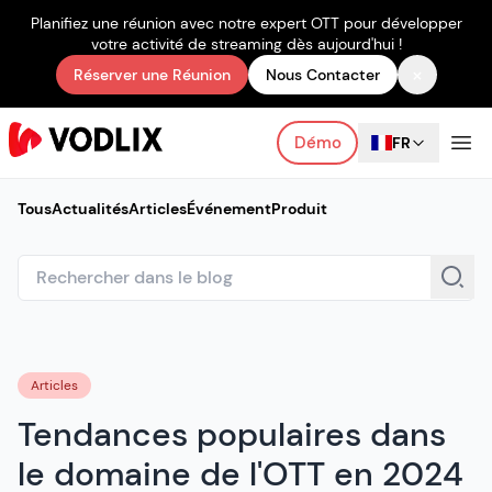
Planifiez une réunion avec notre expert OTT pour développer
votre activité de streaming dès aujourd'hui !
×
Réserver une Réunion
Nous Contacter
Démo
FR
Tous
Actualités
Articles
Événement
Produit
Articles
Tendances populaires dans
le domaine de l'OTT en 2024