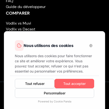
FAQ
Guide du développeur
COMPARER
Vodlix vs Muvi
Vodlix vs Dacast
Vodlix vs Uscreen
Vodlix vs Accedo
Vodlix vs Brightcove
Vodlix vs Vplayed
Vodlix on LinkedIn
Vodlix on Facebook
Vodlix on X (Twitter)
Vodlix on Instagram
Nos Bureaux
Londres (Royaume-Uni) . Finlande . Chypre
© Droits d'auteur
Fast OTT LTD.
Opérant sous le nom de
VODLIX
. Tous Droits Réservés