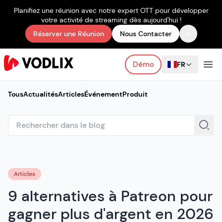
Planifiez une réunion avec notre expert OTT pour développer
votre activité de streaming dès aujourd'hui !
×
Réserver une Réunion
Nous Contacter
Démo
FR
Tous
Actualités
Articles
Événement
Produit
Articles
9 alternatives à Patreon pour
gagner plus d'argent en 2026