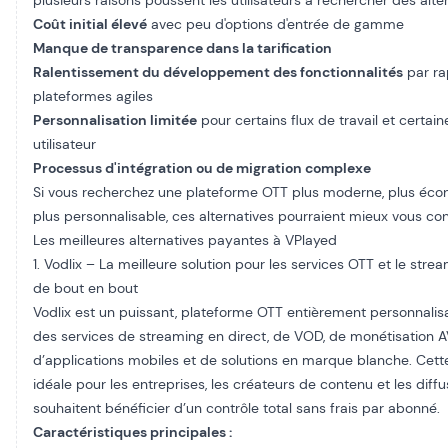
plusieurs raisons poussent les utilisateurs à rechercher des alter
Coût initial élevé
avec peu d'options d'entrée de gamme
Manque de transparence dans la tarification
Ralentissement du développement des fonctionnalités
par ra
plateformes agiles
Personnalisation limitée
pour certains flux de travail et certai
utilisateur
Processus d'intégration ou de migration complexe
Si vous recherchez une plateforme OTT plus moderne, plus éco
plus personnalisable, ces alternatives pourraient mieux vous con
Les meilleures alternatives payantes à VPlayed
1. Vodlix – La meilleure solution pour les services OTT et le stre
de bout en bout
Vodlix est un puissant,
plateforme OTT entièrement personnalis
des services de streaming en direct, de VOD, de monétisation
d’applications mobiles et de solutions en marque blanche. Cette
idéale pour les entreprises, les créateurs de contenu et les diff
souhaitent bénéficier d’un contrôle total sans frais par abonné.
Caractéristiques principales :