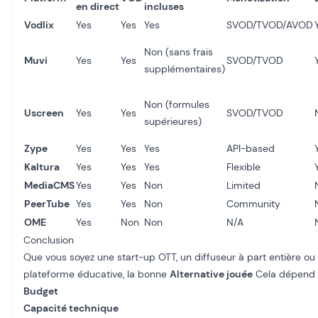
en direct
incluses
Vodlix
Yes
Yes
Yes
SVOD/TVOD/AVOD
Non (sans frais
Muvi
Yes
Yes
SVOD/TVOD
supplémentaires)
Non (formules
Uscreen
Yes
Yes
SVOD/TVOD
supérieures)
Zype
Yes
Yes
Yes
API-based
Kaltura
Yes
Yes
Yes
Flexible
MediaCMS
Yes
Yes
Non
Limited
PeerTube
Yes
Yes
Non
Community
OME
Yes
Non
Non
N/A
Conclusion
Que vous soyez une start-up OTT, un diffuseur à part entière ou
plateforme éducative, la bonne
Alternative jouée
Cela dépend 
Budget
Capacité technique