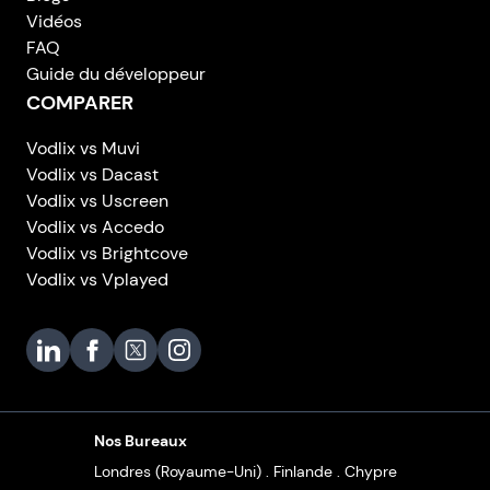
Vidéos
FAQ
Guide du développeur
COMPARER
Vodlix vs Muvi
Vodlix vs Dacast
Vodlix vs Uscreen
Vodlix vs Accedo
Vodlix vs Brightcove
Vodlix vs Vplayed
Vodlix on LinkedIn
Vodlix on Facebook
Vodlix on X (Twitter)
Vodlix on Instagram
Nos Bureaux
Londres (Royaume-Uni) . Finlande . Chypre