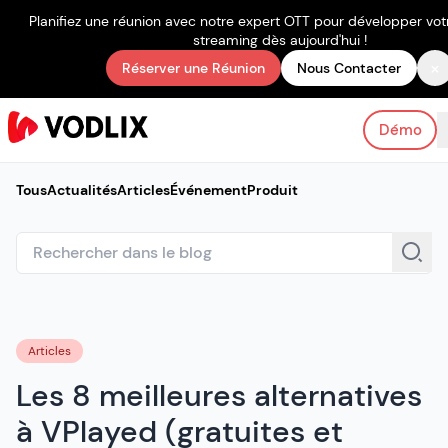
Planifiez une réunion avec notre expert OTT pour développer votr
streaming dès aujourd'hui !
×
Réserver une Réunion
Nous Contacter
Démo
Tous
Actualités
Articles
Événement
Produit
Articles
Les 8 meilleures alternatives
à VPlayed (gratuites et