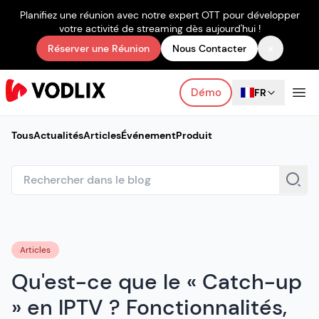
Planifiez une réunion avec notre expert OTT pour développer
votre activité de streaming dès aujourd'hui !
×
Réserver une Réunion
Nous Contacter
Démo
FR
Tous
Actualités
Articles
Événement
Produit
Articles
Qu'est-ce que le « Catch-up
» en IPTV ? Fonctionnalités,