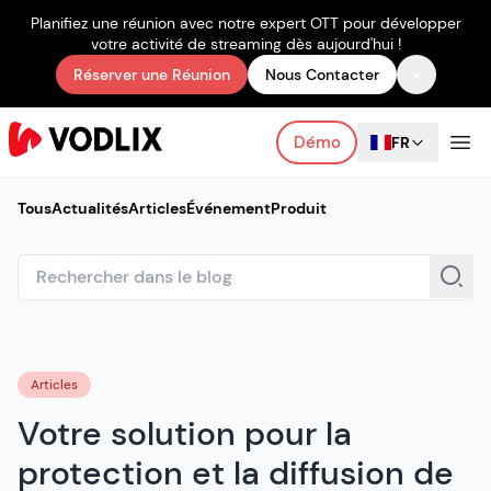
Planifiez une réunion avec notre expert OTT pour développer
votre activité de streaming dès aujourd'hui !
×
Réserver une Réunion
Nous Contacter
Démo
FR
Tous
Actualités
Articles
Événement
Produit
Articles
Votre solution pour la
protection et la diffusion de