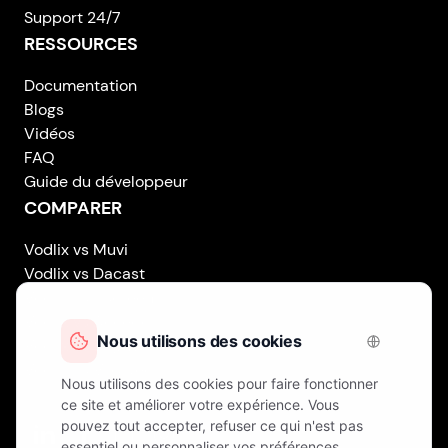
Support 24/7
RESSOURCES
Documentation
Blogs
Vidéos
FAQ
Guide du développeur
COMPARER
Vodlix vs Muvi
Vodlix vs Dacast
Vodlix vs Uscreen
Vodlix vs Accedo
Vodlix vs Brightcove
Vodlix vs Vplayed
Vodlix on LinkedIn
Vodlix on Facebook
Vodlix on X (Twitter)
Vodlix on Instagram