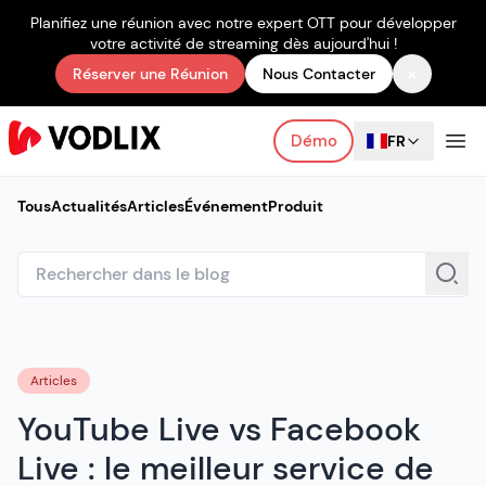
Planifiez une réunion avec notre expert OTT pour développer
votre activité de streaming dès aujourd'hui !
×
Réserver une Réunion
Nous Contacter
Démo
FR
Tous
Actualités
Articles
Événement
Produit
Articles
YouTube Live vs Facebook
Live : le meilleur service de