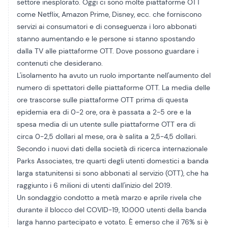
settore inesplorato. Oggi ci sono molte piattaforme OTT
come Netflix, Amazon Prime, Disney, ecc. che forniscono
servizi ai consumatori e di conseguenza i loro abbonati
stanno aumentando e le persone si stanno spostando
dalla TV alle piattaforme OTT. Dove possono guardare i
contenuti che desiderano.
L'isolamento ha avuto un ruolo importante nell'aumento del
numero di spettatori delle piattaforme OTT. La media delle
ore trascorse sulle piattaforme OTT prima di questa
epidemia era di 0-2 ore, ora è passata a 2-5 ore e la
spesa media di un utente sulle piattaforme OTT era di
circa 0-2,5 dollari al mese, ora è salita a 2,5-4,5 dollari.
Secondo i nuovi dati della società di ricerca internazionale
Parks Associates, tre quarti degli utenti domestici a banda
larga statunitensi si sono abbonati al servizio (OTT), che ha
raggiunto i 6 milioni di utenti dall'inizio del 2019.
Un sondaggio condotto a metà marzo e aprile rivela che
durante il blocco del COVID-19, 10.000 utenti della banda
larga hanno partecipato e votato. È emerso che il 76% si è