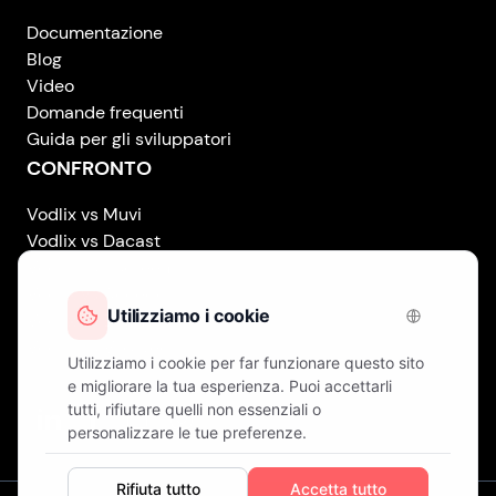
Documentazione
Blog
Video
Domande frequenti
Guida per gli sviluppatori
CONFRONTO
Vodlix vs Muvi
Vodlix vs Dacast
Vodlix vs Uscreen
Vodlix vs Accedo
Vodlix vs Brightcove
Vodlix vs Vplayed
Vodlix on LinkedIn
Vodlix on Facebook
Vodlix on X (Twitter)
Vodlix on Instagram