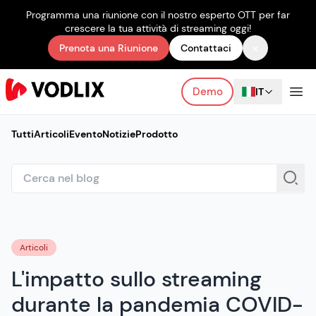
Programma una riunione con il nostro esperto OTT per far
crescere la tua attività di streaming oggi!
×
Prenota una Riunione
Contattaci
Demo
IT
Tutti
Articoli
Evento
Notizie
Prodotto
Articoli
L'impatto sullo streaming
durante la pandemia COVID-