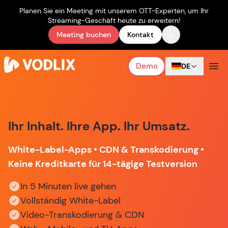
Planen Sie ein Meeting mit unserem OTT-Experten, um Ihr
Streaming-Geschäft heute zu erweitern!
×
Meeting buchen
Kontakt
Demo
DE
Ihr Inhalt. Ihre App. Ihr Umsatz.
White-Label-Apps • CDN & Transkodierung •
Keine Kreditkarte für 14-tägige Testversion
In 5 Minuten live gehen
Vollständig White-Label
Video-Transkodierung & CDN