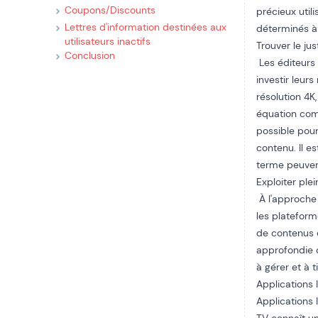
Coupons/Discounts
précieux util
Lettres d'information destinées aux
déterminés à
utilisateurs inactifs
Trouver le jus
Conclusion
Les éditeurs
investir leu
résolution 4K
équation comp
possible pou
contenu. Il e
terme peuvent
Exploiter ple
À l'approche 
les plateform
de contenus 
approfondie d
à gérer et à t
Applications 
Applications 