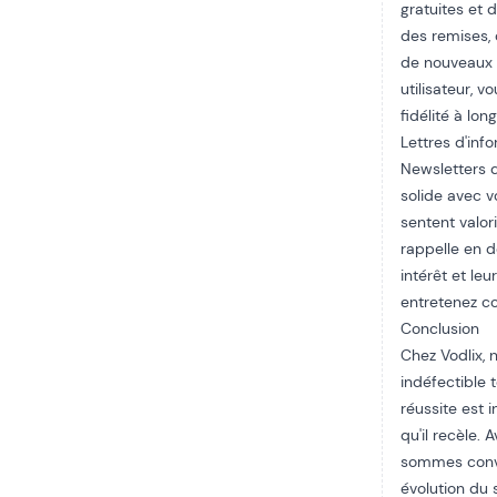
gratuites et 
des remises, 
de nouveaux 
utilisateur, 
fidélité à lon
Lettres d'inf
Newsletters d
solide avec v
sentent valori
rappelle en d
intérêt et leu
entretenez co
Conclusion
Chez Vodlix, 
indéfectible
réussite est 
qu'il recèle.
sommes conva
évolution du 