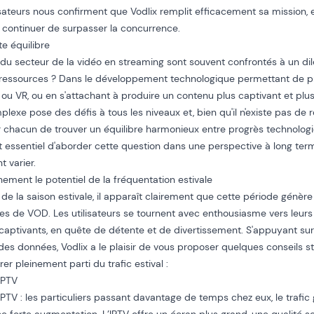
isateurs nous confirment que Vodlix remplit efficacement sa mission
 continuer de surpasser la concurrence.
te équilibre
 du secteur de la vidéo en streaming sont souvent confrontés à un di
rs ressources ? Dans le développement technologique permettant de 
, ou
VR
, ou en s'attachant à produire un contenu plus captivant et pl
lexe pose des défis à tous les niveaux et, bien qu'il n'existe pas de ré
r chacun de trouver un équilibre harmonieux entre progrès technologi
st essentiel d'aborder cette question dans une perspective à long terme
 varier.
inement le potentiel de la fréquentation estivale
de la saison estivale, il apparaît clairement que cette période génère
es de VOD. Les utilisateurs se tournent avec enthousiasme vers leurs
captivants, en quête de détente et de divertissement. S'appuyant sur
es données, Vodlix a le plaisir de vous proposer quelques conseils s
irer pleinement parti du trafic estival :
IPTV
IPTV : les particuliers passant davantage de temps chez eux, le trafic