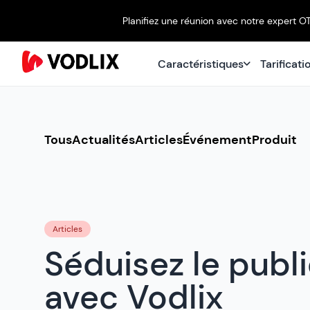
Planifiez une réunion avec notre expert O
Caractéristiques
Tarificati
Tous
Actualités
Articles
Événement
Produit
Articles
Séduisez le publi
avec Vodlix