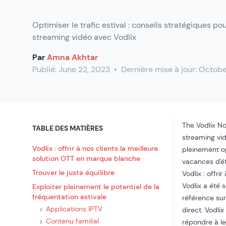
Optimiser le trafic estival : conseils stratégiques po
streaming vidéo avec Vodlix
Par
Amna Akhtar
Publié:
June 22, 2023
•
Dernière mise à jour:
Octobe
The
Vodlix
Not
TABLE DES MATIÈRES
streaming vi
Vodlix : offrir à nos clients la meilleure
pleinement op
solution OTT en marque blanche
vacances d'ét
Trouver le juste équilibre
Vodlix : offr
Vodlix a été
Exploiter pleinement le potentiel de la
fréquentation estivale
référence sur
Applications IPTV
direct. Vodli
Contenu familial
répondre à le