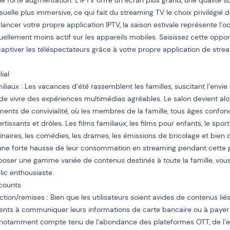
e forte augmentation. L’IPTV offre un écran plus grand, une qualité s
suelle plus immersive, ce qui fait du streaming TV le choix privilégié 
lancer votre propre application IPTV, la saison estivale représente l’
uellement moins actif sur les appareils mobiles. Saisissez cette opport
aptiver les téléspectateurs grâce à votre propre application de strea
ial
liaux : Les vacances d’été rassemblent les familles, suscitant l’env
t de vivre des expériences multimédias agréables. Le salon devient alor
ents de convivialité, où les membres de la famille, tous âges confon
tissants et drôles. Les films familiaux, les films pour enfants, le sport,
inaires, les comédies, les drames, les émissions de bricolage et bien 
une forte hausse de leur consommation en streaming pendant cette 
oposer une gamme variée de contenus destinés à toute la famille, vou
ic enthousiaste.
counts
tion/remises : Bien que les utilisateurs soient avides de contenus liés
ents à communiquer leurs informations de carte bancaire ou à payer l
 notamment compte tenu de l’abondance des plateformes OTT, de l’ex