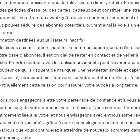
de la demande croissante pour la télévision en direct gratuite. Propos
des périodes d’essai ou des cartes-cadeaux peut constituer une strat
abonnés. En offrant un avant-goût de votre contenu exceptionnel et 
vous pouvez séduire des abonnés potentiels, ouvrant ainsi la voie à u
g terme.
ormation destinées aux utilisateurs inactifs
estinées aux utilisateurs inactifs : la communication joue un rôle esse
otre base d’abonnés. Il est crucial de rester en contact et de veiller
sés. Prendre contact avec les utilisateurs inactifs peut s’avérer une pr
ouceur ce qu’ils risquent de manquer. Une newsletter simple et capti
r curiosité, les incitant ainsi à revenir sur votre plateforme. Restez à l
ntinuellement cette relation pour assurer votre succès à long terme.
nous nous engageons à être votre partenaire de confiance et à vous 
 tout au long de votre parcours vers la réussite. Nous sommes ferme
intimement liée à la vôtre, et nous envisageons avec enthousiasme l'av
 Avec Vodlix à vos côtés, grâce à notre technologie de pointe et à nos 
incus que vous continuerez à atteindre de nouveaux sommets dans
streaming vidéo.