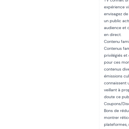
TV connaît un
expérience vi
envisagez de 
un public act
audience et c
en direct.
Contenu famil
Contenus fami
privilégiés e
pour ces mom
contenus diver
émissions cul
connaissent 
veillant à pr
doute ce publ
Coupons/Dis
Bons de réduc
montrer rétic
plateformes,