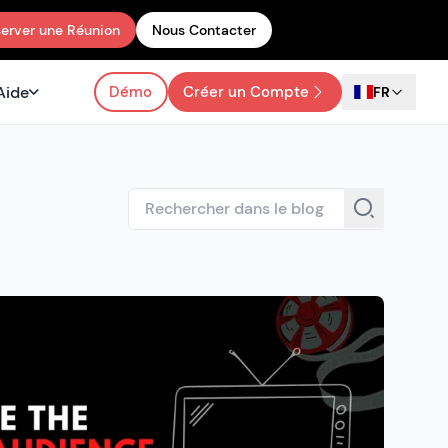
erver une Réunion
Nous Contacter
Aide
Démo
Créer un Compte
FR