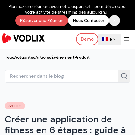
Planifiez une réunion avec notre expert OTT pour développer
votre activité de streaming dès aujourd'hui !
×
Réserver une Réunion
Nous Contacter
Démo
FR
Tous
Actualités
Articles
Événement
Produit
Articles
Créer une application de
fitness en 6 étapes : guide à