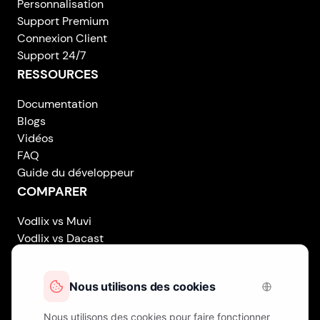
Personnalisation
Support Premium
Connexion Client
Support 24/7
RESSOURCES
Documentation
Blogs
Vidéos
FAQ
Guide du développeur
COMPARER
Vodlix vs Muvi
Vodlix vs Dacast
Vodlix vs Uscreen
Vodlix vs Accedo
Vodlix vs Brightcove
Vodlix vs Vplayed