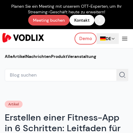
Planen Sie ein Meeting mit unserem OTT-Experten, um Ihr
Streaming-Geschäft heute zu erweitern!
×
Meeting buchen
Kontakt
Demo
DE
Alle
Artikel
Nachrichten
Produkt
Veranstaltung
Artikel
Erstellen einer Fitness-App
in 6 Schritten: Leitfaden für