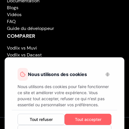
Documentation
Blogs
Vidéos
FAQ
Guide du développeur
COMPARER
Vodlix vs Muvi
Vodlix vs Dacast
Vodlix vs Uscreen
Vodlix vs Accedo
Vodlix vs Brightcove
Vodlix vs Vplayed
Vodlix on LinkedIn
Vodlix on Facebook
Vodlix on X (Twitter)
Vodlix on Instagram
Nos Bureaux