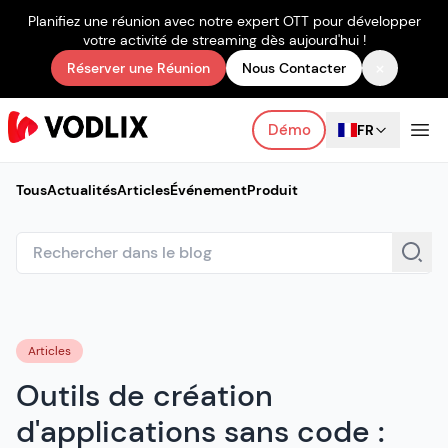
Planifiez une réunion avec notre expert OTT pour développer
votre activité de streaming dès aujourd'hui !
×
Réserver une Réunion
Nous Contacter
Démo
FR
Tous
Actualités
Articles
Événement
Produit
Articles
Outils de création
d'applications sans code :