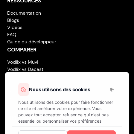
RESSOURCES
Documentation
Blogs
Vidéos
FAQ
Guide du développeur
COMPARER
Vodlix vs Muvi
Vodlix vs Dacast
Vodlix vs Uscreen
Vodlix vs Accedo
Vodlix vs Brightcove
Vodlix vs Vplayed
Vodlix on LinkedIn
Vodlix on Facebook
Vodlix on X (Twitter)
Vodlix on Instagram