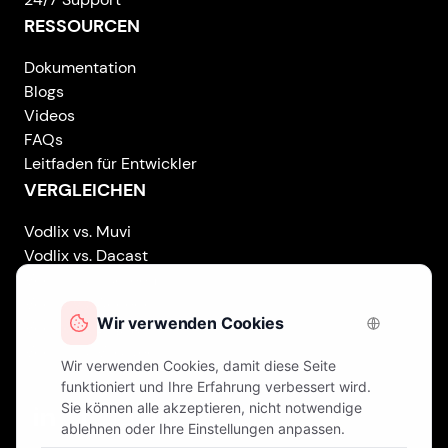
RESSOURCEN
Dokumentation
Blogs
Videos
FAQs
Leitfaden für Entwickler
VERGLEICHEN
Vodlix vs. Muvi
Vodlix vs. Dacast
Vodlix vs. Uscreen
Vodlix vs. Accedo
Vodlix vs. Brightcove
Vodlix vs. Vplayed
Vodlix on LinkedIn
Vodlix on Facebook
Vodlix on X (Twitter)
Vodlix on Instagram