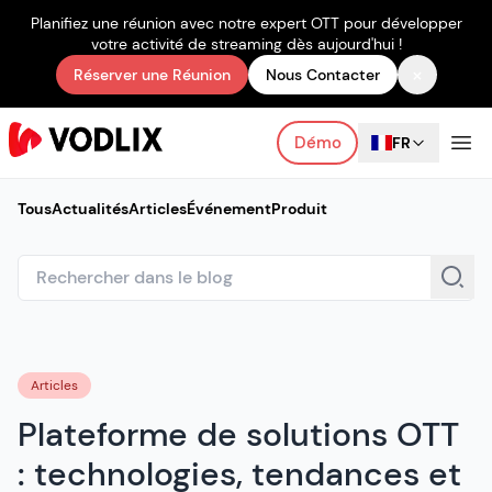
Planifiez une réunion avec notre expert OTT pour développer
votre activité de streaming dès aujourd'hui !
×
Réserver une Réunion
Nous Contacter
Démo
FR
Tous
Actualités
Articles
Événement
Produit
Articles
Plateforme de solutions OTT
: technologies, tendances et