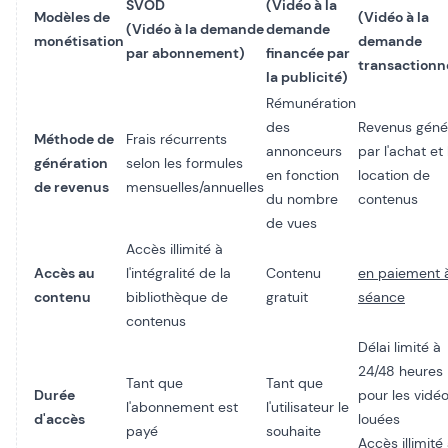
SVOD
(Vidéo à la
Modèles de
(Vidéo à la
(Vidéo à la demande
demande
monétisation
demande
par abonnement)
financée par
transactionn
la publicité)
Rémunération
des
Revenus géné
Méthode de
Frais récurrents
annonceurs
par l'achat et 
génération
selon les formules
en fonction
location de
de revenus
mensuelles/annuelles
du nombre
contenus
de vues
Accès illimité à
Accès au
l'intégralité de la
Contenu
en paiement à
contenu
bibliothèque de
gratuit
séance
contenus
Délai limité à
24/48 heures
Tant que
Tant que
Durée
pour les vidé
l'abonnement est
l'utilisateur le
d'accès
louées
payé
souhaite
Accès illimité