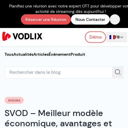
Planifiez une réunion avec notre expert OTT pour développer vo
activité de streaming dès aujourd'hui !
×
Réserver une Réunion
Nous Contacter
Démo
FR
Tous
Actualités
Articles
Événement
Produit
Articles
SVOD – Meilleur modèle
économique, avantages et