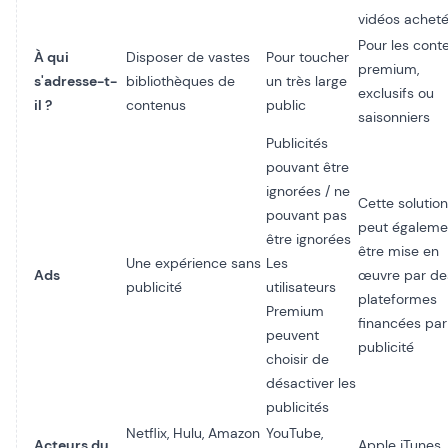
vidéos achet
Pour les cont
À qui
Disposer de vastes
Pour toucher
premium,
s'adresse-t-
bibliothèques de
un très large
exclusifs ou
il ?
contenus
public
saisonniers
Publicités
pouvant être
ignorées / ne
Cette solution
pouvant pas
peut égaleme
être ignorées
être mise en
Une expérience sans
Les
Ads
œuvre par de
publicité
utilisateurs
plateformes
Premium
financées par
peuvent
publicité
choisir de
désactiver les
publicités
Netflix, Hulu, Amazon
YouTube,
Acteurs du
Apple iTunes,