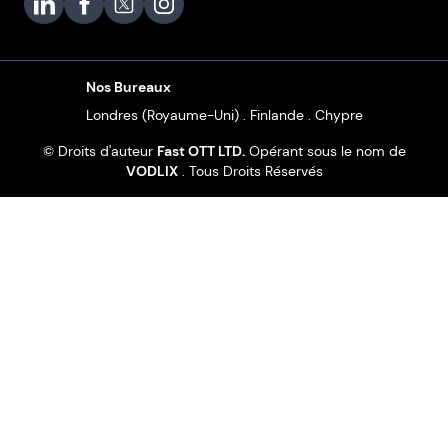
Vodlix on LinkedIn
Vodlix on Facebook
Vodlix on X (Twitter)
Vodlix on Instagram
Nos Bureaux
Londres (Royaume-Uni) . Finlande . Chypre
© Droits d'auteur
Fast OTT LTD.
Opérant sous le nom de
VODLIX
. Tous Droits Réservés