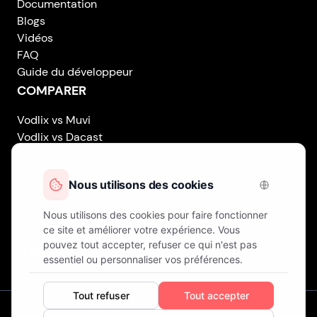
Documentation
Blogs
Vidéos
FAQ
Guide du développeur
COMPARER
Vodlix vs Muvi
Vodlix vs Dacast
Vodlix vs Uscreen
Vodlix vs Accedo
Vodlix vs Brightcove
Vodlix vs Vplayed
Vodlix on LinkedIn
Vodlix on Facebook
Vodlix on X (Twitter)
Vodlix on Instagram
Nos Bureaux