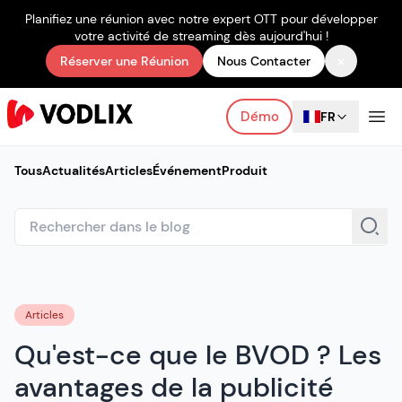
Planifiez une réunion avec notre expert OTT pour développer
votre activité de streaming dès aujourd'hui !
×
Réserver une Réunion
Nous Contacter
Démo
FR
Tous
Actualités
Articles
Événement
Produit
Articles
Qu'est-ce que le BVOD ? Les
avantages de la publicité