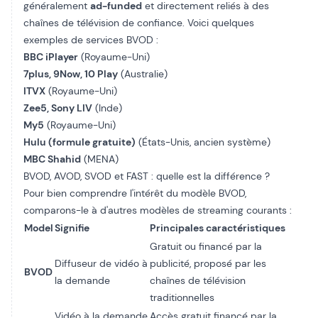
généralement
ad-funded
et directement reliés à des
chaînes de télévision de confiance. Voici quelques
exemples de services BVOD :
BBC iPlayer
(Royaume-Uni)
7plus, 9Now, 10 Play
(Australie)
ITVX
(Royaume-Uni)
Zee5, Sony LIV
(Inde)
My5
(Royaume-Uni)
Hulu (formule gratuite)
(États-Unis, ancien système)
MBC Shahid
(MENA)
BVOD, AVOD, SVOD et FAST : quelle est la différence ?
Pour bien comprendre l'intérêt du modèle BVOD,
comparons-le à d'autres modèles de streaming courants :
Model
Signifie
Principales caractéristiques
Gratuit ou financé par la
Diffuseur de vidéo à
publicité, proposé par les
BVOD
la demande
chaînes de télévision
traditionnelles
Vidéo à la demande
Accès gratuit financé par la