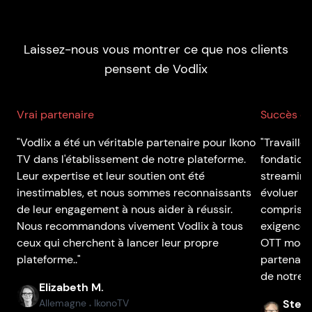
Laissez-nous vous montrer ce que nos clients
pensent de Vodlix
Vrai partenaire
Succès de
"Vodlix a été un véritable partenaire pour Ikono
"Travaille
TV dans l'établissement de notre plateforme.
fondations
Leur expertise et leur soutien ont été
streaming
inestimables, et nous sommes reconnaissants
évoluer en
de leur engagement à nous aider à réussir.
compris à 
Nous recommandons vivement Vodlix à tous
exigences
ceux qui cherchent à lancer leur propre
OTT moder
plateforme.."
partenaire
de notre p
Elizabeth M.
Allemagne
IkonoTV
Stefa
●