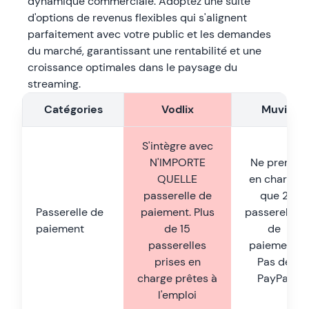
dynamique commerciale. Adoptez une suite
d'options de revenus flexibles qui s'alignent
parfaitement avec votre public et les demandes
du marché, garantissant une rentabilité et une
croissance optimales dans le paysage du
streaming.
Catégories
Vodlix
Muvi
S'intègre avec
N'IMPORTE
Ne prend
QUELLE
en charge
passerelle de
que 2
Passerelle de
paiement. Plus
passerelles
paiement
de 15
de
passerelles
paiement.
prises en
Pas de
charge prêtes à
PayPal
l'emploi