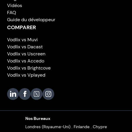
Vidéos
FAQ
Guide du développeur
COMPARER
Vodlix vs Muvi
Vodlix vs Dacast
Vodlix vs Uscreen
Vodlix vs Accedo
Vodlix vs Brightcove
Vodlix vs Vplayed
Vodlix on LinkedIn
Vodlix on Facebook
Vodlix on X (Twitter)
Vodlix on Instagram
Nos Bureaux
Londres (Royaume-Uni) . Finlande . Chypre