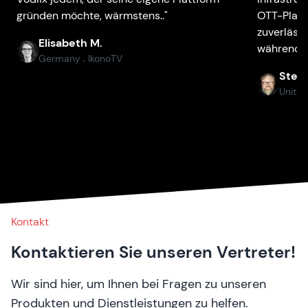
gründen möchte, wärmstens.."
OTT-Plattf
zuverlässi
Elisabeth M.
während u
Germany
IkonoTV
●
Stefa
United
Kontakt
Kontaktieren Sie unseren Vertreter!
Wir sind hier, um Ihnen bei Fragen zu unseren
Produkten und Dienstleistungen zu helfen.