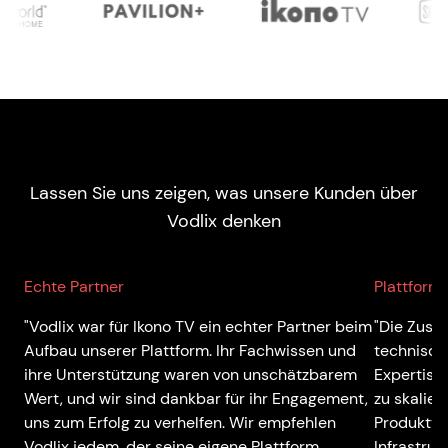
Lassen Sie uns zeigen, was unsere Kunden über
Vodlix denken
Echte Partner
Plattform 
"Vodlix war für Ikono TV ein echter Partner beim
"Die Zusa
Aufbau unserer Plattform. Ihr Fachwissen und
technisch
ihre Unterstützung waren von unschätzbarem
Expertise
Wert, und wir sind dankbar für ihr Engagement,
zu skalier
uns zum Erfolg zu verhelfen. Wir empfehlen
Produktvis
Vodlix jedem, der seine eigene Plattform
Infrastru