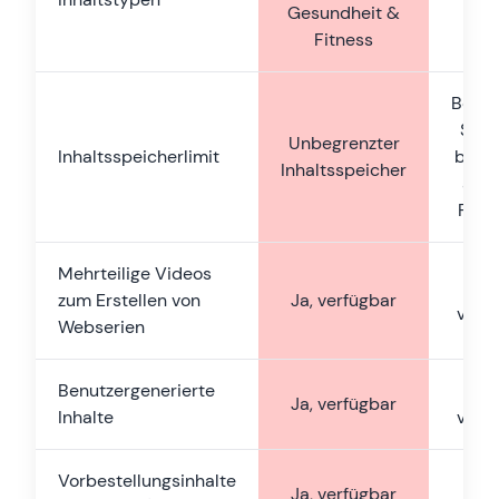
Gesundheit &
& A
Fitness
Begre
Spei
Unbegrenzter
Inhaltsspeicherlimit
basi
Inhaltsspeicher
auf
Prei
Mehrteilige Videos
Ni
zum Erstellen von
Ja, verfügbar
verf
Webserien
Benutzergenerierte
Ni
Ja, verfügbar
Inhalte
verf
Vorbestellungsinhalte
Ni
Ja, verfügbar