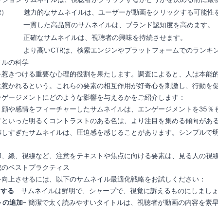
R）
魅力的なサムネイルは、ユーザーが動画をクリックする可能性
一貫した高品質のサムネイルは、ブランド認知度を高めます。
正確なサムネイルは、視聴者の興味を持続させます。
より高いCTRは、検索エンジンやプラットフォームでのランキ
イルの科学
を惹きつける重要な心理的役割を果たします。調査によると、人は本能
に惹かれるという。これらの要素の相互作用が好奇心を刺激し、行動を
ンゲージメントにどのような影響を与えるかをご紹介します：
：
顔や感情をフィーチャーしたサムネイルは、エンゲージメントを35％
青といった明るくコントラストのある色は、より注目を集める傾向があ
雑しすぎたサムネイルは、圧迫感を感じることがあります。シンプルで
。
印、線、視線など、注意をテキストや焦点に向ける要素は、見る人の視
成のベストプラクティス
を向上させるには、以下のサムネイル最適化戦略をお試しください：
用する
- サムネイルは鮮明で、シャープで、視覚に訴えるものにしまし
トの追加
- 簡潔で太く読みやすいタイトルは、視聴者が動画の内容を素