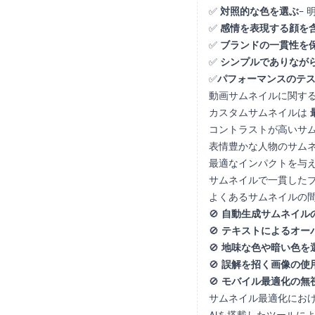
✅
対照的な色を選ぶ
-
✅
感情を表現する顔を
✅
ブランドの一貫性を
✅
シンプルでありなが
✅
パフォーマンスのテ
動画サムネイルに関す
カスタムサムネイルは
コントラストが高いサ
表情豊かな人物のサム
最適なインパクトを与
サムネイルで一貫した
よくあるサムネイルの
🚫
自動生成サムネイル
🚫
テキストによるオー
🚫
地味な色や暗い色を
🚫
誤解を招く画像の使
🚫
モバイル最適化の無
サムネイル最適化におけ