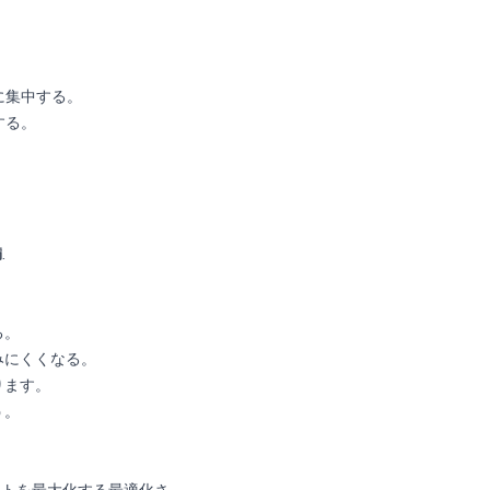
。
に集中する。
する。
満
.
る。
みにくくなる。
ります。
う。