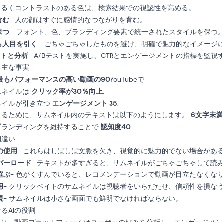
 明るくコントラストのある色は、検索結果での視認性を高める。
含む
- 人の顔はすぐに感情的なつながりを育む。
保つ
- フォント、色、ブランディング要素で統一されたスタイルを保つ
ら人目を引く
- ごちゃごちゃしたものを避け、明確で魅力的なイメージ
ストと分析
- A/Bテストを実施し、CTRとエンゲージメントの指標を監視
る主な事実
最もパフォーマンスの高い動画の90
YouTubeで
ムネイルは
クリック率が30％向上
.
ネイルが引き立つ
エンゲージメント 35
.
えるために、サムネイル内のテキストは以下のようにします。
6文字未
ブランディングを維持することで
認知度40
.
間違い
の使用
- これらはしばしば文脈を欠き、視覚的に魅力的でない場合があ
バーロード
- テキストが多すぎると、サムネイルがごちゃごちゃして読
選ぶ
- 色がくすんでいると、レコメンデーションで動画が目立たなくな
用
- クリックベイトのサムネイルは視聴者をいらだたせ、信頼性を損な
視
- サムネイルは小さな画面でも鮮明でなければならない。
るAIの役割