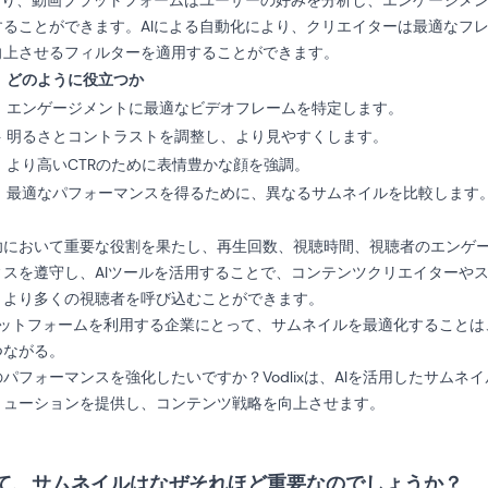
より、動画プラットフォームはユーザーの好みを分析し、エンゲージメ
ることができます。AIによる自動化により、クリエイターは最適なフ
向上させるフィルターを適用することができます。
どのように役立つか
エンゲージメントに最適なビデオフレームを特定します。
ト
明るさとコントラストを調整し、より見やすくします。
より高いCTRのために表情豊かな顔を強調。
最適なパフォーマンスを得るために、異なるサムネイルを比較します
功において重要な役割を果たし、再生回数、視聴時間、視聴者のエンゲ
スを遵守し、AIツールを活用することで、コンテンツクリエイターや
、より多くの視聴者を呼び込むことができます。
TTプラットフォームを利用する企業にとって、サムネイルを最適化すること
つながる。
パフォーマンスを強化したいですか？Vodlixは、AIを活用したサムネ
リューションを提供し、コンテンツ戦略を向上させます。
て、サムネイルはなぜそれほど重要なのでしょうか？