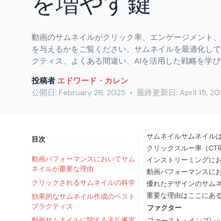
を増やす鍵
動画のサムネイルがクリック率、エンゲージメント、
を与えるかをご覧ください。サムネイルを最適化して
クティス、よくある間違い、AIを活用した戦略を学
投稿者
エドワード・カレン
公開日:
February 26, 2025
•
最終更新日:
April 15, 2
サムネイル
サムネイル
目次
クリックスルー率（CT
動画パフォーマンスにおいてサム
インストリーミングに
ネイルが重要な理由
動画パフォーマンスに
クリックされるサムネイルの科学
優れたデザインのサム
重要な理由はここにあ
効果的なサムネイル作成のベスト
プラクティス
ファクター
動画サムネイルに関する主な事実
ファースト・インプレ