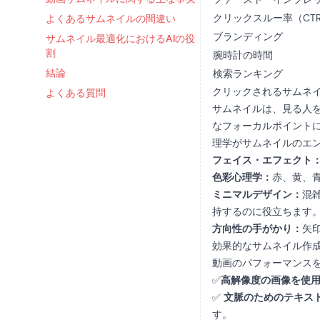
クリックスルー率（CT
よくあるサムネイルの間違い
ブランディング
サムネイル最適化におけるAIの役
割
腕時計の時間
結論
検索ランキング
クリックされるサムネ
よくある質問
サムネイルは、見る人
なフォーカルポイント
理学がサムネイルのエ
フェイス・エフェクト
色彩心理学：
赤、黄、
ミニマルデザイン：
混
持するのに役立ちます
方向性の手がかり：
矢
効果的なサムネイル作
動画のパフォーマンス
✅
高解像度の画像を使
✅
文脈のためのテキス
す。