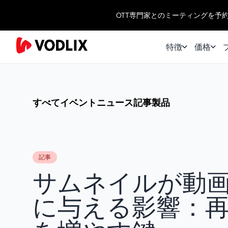
OTT専門家とのミーティングを予
特徴
価格
すべて
イベント
ニュース
記事
製品
記事
サムネイルが動
に与える影響：