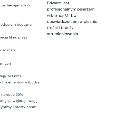
Edward jest
i zachęcając ich do
profesjonalnym pisarzem
w branży OTT, z
doświadczeniem w pisaniu
podjęciem decyzji o
treści i branży
strumieniowania.
ęcia filmu przez
ość marki.
ormach.
ją, że ludzie
 tych elementów wzbudza
:
e nawet o 35%.
zyciągają większą uwagę.
yraźny i prosty obraz