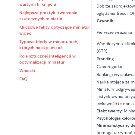
wartymi kliknięcia
Dobrze zaprojektowa
Najlepsze praktyki tworzenia
oglądania treści. O
skutecznych miniatur
Czynnik
Kluczowe fakty dotyczące miniatur
Pierwsze wrażenia
wideo
Typowe błędy w miniaturach,
Współczynnik klikal
których należy unikać
(CTR)
Rola sztucznej inteligencji w
Branding
optymalizacji miniatur
Czas zegarka
Wnioski
Rankingi wyszukiwa
FAQ
Nauka stojąca za mi
Miniatury odgrywają
instynktownie przy
ciekawość i skłania
Efekt twarzy:
Minia
Psychologia koloró
Minimalistyczny de
pomaga utrzymać k