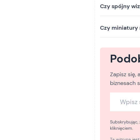
Czy spójny wi
Czy miniatury
Podob
Zapisz się,
biznesach 
Subskrybując,
kliknięciem.
Ta witryna jes