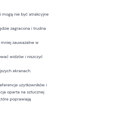
i mogą nie być atrakcyjne
ędzie zagracona i trudna
 mniej zauważalne w
rować widzów i niszczyć
jszych ekranach.
eferencje użytkowników i
ja oparta na sztucznej
 które poprawiają