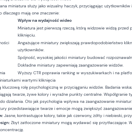
na miniatura służy jako wizualny haczyk, przyciągając użytkowników 
to dlaczego mają one znaczenie:
Wpływ na wydajność wideo
Miniatura jest pierwszą rzeczą, którą widzowie widzą przed 
kliknięciu.
ności
Angażujące miniatury zwiększają prawdopodobieństwo klikni
użytkowników.
Spójność,
wysokiej jakości miniatury
budować rozpoznawaln
Dokładne miniatury zapewniają zaangażowanie widzów.
nia
Wyższy CTR poprawia ranking w wyszukiwarkach i na platf
niaturkami wartymi kliknięcia
 kluczową rolę psychologiczną w przyciąganiu widzów. Badania wskazu
ciągają twarze, żywe kolory i wyraźne punkty centralne. Współgranie
 do działania. Oto jak psychologia wpływa na zaangażowanie miniatur
tury przedstawiające twarze i emocje mogą zwiększyć zaangażowani
w:
Jasne, kontrastujące kolory, takie jak czerwony, żółty i niebieski, pr
sign:
Zbyt zatłoczone miniatury mogą wydawać się przytłaczające. W
oncentrację.