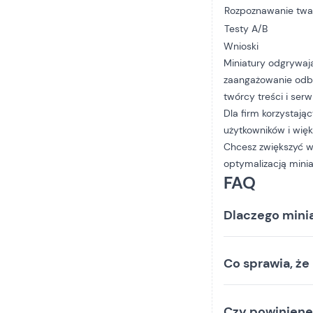
Rozpoznawanie twa
Testy A/B
Wnioski
Miniatury odgrywają
zaangażowanie odbio
twórcy treści i se
Dla firm korzystają
użytkowników i wię
Chcesz zwiększyć w
optymalizacją miniat
FAQ
Dlaczego minia
Co sprawia, że
Czy powiniene