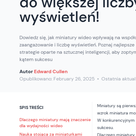
do większej liczb
wyświetleń!
Dowiedz się, jak miniatury wideo wpływają na współcz
zaangażowanie i liczbę wyświetleń. Poznaj najlepsze 
strategie oparte na sztucznej inteligencji, aby zopt
kątem sukcesu
Autor
Edward Cullen
Opublikowano:
February 26, 2025
•
Ostatnia aktual
Miniatury
są pierws
SPIS TREŚCI
wzrok miniatura mo
Dlaczego miniatury mają znaczenie
W konkurencyjnym k
dla wydajności wideo
sukcesu.
Nauka stojąca za miniaturkami
Dlaczego miniatury