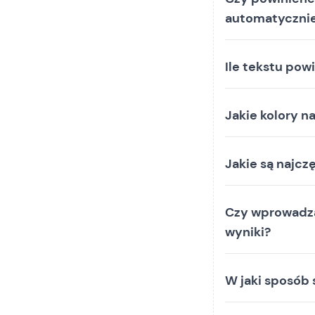
automatyczni
Ile tekstu pow
Jakie kolory n
Jakie są najcz
Czy wprowadza
wyniki?
W jaki sposób 