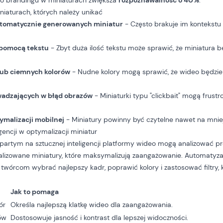
o brandingu w miniaturach zwiększa
rozpoznawalność o 40%
.
iaturach, których należy unikać
utomatycznie generowanych miniatur
- Często brakuje im kontekstu 
 pomocą tekstu
- Zbyt duża ilość tekstu może sprawić, że miniatura b
lub ciemnych kolorów
- Nudne kolory mogą sprawić, że wideo będzie
adzających w błąd obrazów
- Miniaturki typu "clickbait" mogą frust
ymalizacji mobilnej
- Miniatury powinny być czytelne nawet na mnie
igencji w optymalizacji miniatur
partym na sztucznej inteligencji platformy wideo mogą analizować pr
izowane miniatury, które maksymalizują zaangażowanie. Automatyzac
 twórcom wybrać najlepszy kadr, poprawić kolory i zastosować filtry,
Jak to pomaga
ór
Określa najlepszą klatkę wideo dla zaangażowania.
ów
Dostosowuje jasność i kontrast dla lepszej widoczności.