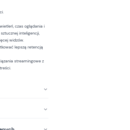
i.
ietleń, czas oglądania i
ztucznej inteligencji,
ięcej widzów.
utkować lepszą retencją
iązania streamingowe z
treści.
wanych