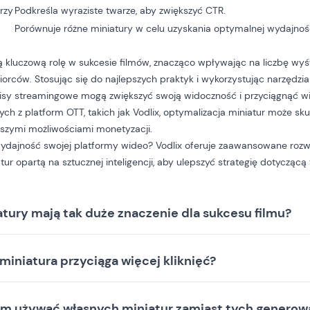
rzy
Podkreśla wyraziste twarze, aby zwiększyć CTR.
Porównuje różne miniatury w celu uzyskania optymalnej wydajnośc
 kluczową rolę w sukcesie filmów, znacząco wpływając na liczbę wyśw
rców. Stosując się do najlepszych praktyk i wykorzystując narzędzia s
rwisy streamingowe mogą zwiększyć swoją widoczność i przyciągnąć w
cych z platform OTT, takich jak Vodlix, optymalizacja miniatur może sk
kszymi możliwościami monetyzacji.
ydajność swojej platformy wideo? Vodlix oferuje zaawansowane rozw
ur opartą na sztucznej inteligencji, aby ulepszyć strategię dotyczącą 
tury mają tak duże znaczenie dla sukcesu filmu?
 miniatura przyciąga więcej kliknięć?
m używać własnych miniatur zamiast tych genero