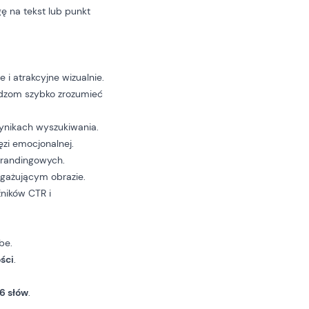
agę na tekst lub punkt
e i atrakcyjne wizualnie.
idzom szybko zrozumieć
ynikach wyszukiwania.
ęzi emocjonalnej.
 brandingowych.
ngażującym obrazie.
ników CTR i
be.
ści
.
 6 słów
.