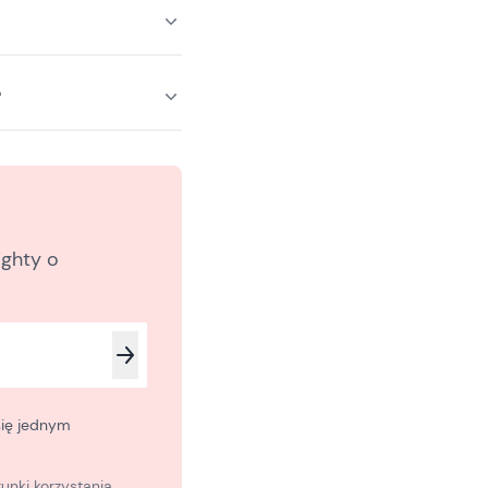
?
ighty o
się jednym
unki korzystania