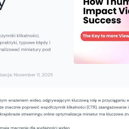
y
ynniki klikalności,
praktyki, typowe błędy i
ymalizować miniatury pod
izacja:
November 11, 2025
zym wrażeniem wideo, odgrywającym kluczową rolę w przyciąganiu w
że znacznie poprawić współczynnik klikalności (CTR), zaangażowanie 
rajobrazie streamingu online optymalizacja miniatur ma kluczowe zna
 mają znaczenie dla wydajności wideo