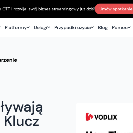
TT i rozwijaj swój biznes streamingowy już dziś!
Umów spotkanie
Platformy
Usługi
Przypadki użycia
Blog
Pomoc
rzenie
pływają
 Klucz