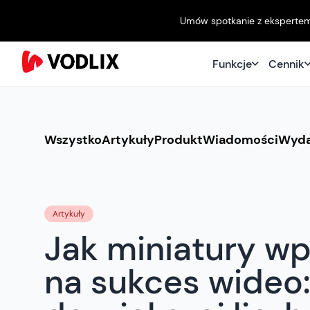
Umów spotkanie z ekspertem O
Funkcje
Cennik
Wszystko
Artykuły
Produkt
Wiadomości
Wyda
Artykuły
Jak miniatury w
na sukces wideo: