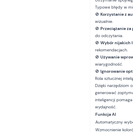
Utrzymanie spójneg
Typowe błędy w min
🚫
Korzystanie z a
wizualnie.
🚫
Przeciążanie za
do odczytania.
🚫
Wybór nijakich 
rekomendacjach.
🚫
Używanie wprow
wiarygodność.
🚫
Ignorowanie opt
Rola sztucznej intel
Dzięki narzędziom o
generować zoptymal
inteligencji pomaga
wydajność.
Funkcja AI
Automatyczny wyb
Wzmocnienie kolor