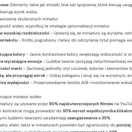
kowe:
Elementy takie jak strzałki, linie lub spojrzenia, które kierują uw
 kierują wzrok widza.
tworzenia skutecznych miniatur
ność wideo, wypróbuj te strategie optymalizacji miniatur:
 wysokiej rozdzielczości
- Upewnij się, że miniatury są wyraźne, ostr
kontekstu
- Krótki, pogrubiony i łatwy do odczytania tytuł pomaga w
tujące kolory
- Jasne, kontrastowe kolory zwiększają widoczność w w
ze wyrażające emocje
- Ludzkie twarze sprzyjają natychmiastowej wi
ności marki
- Zachowaj jednolity styl czcionek, kolorów i elementów
ę, ale przyciągaj wzrok
- Unikaj bałaganu i skup się na wyraźnym, a
liza wydajności
- Przeprowadzanie testów A/B i monitorowanie wskaź
yczące miniatur wideo
niatury są używane przez
90% najskuteczniejszych filmów
na YouTu
m kontraście mogą prowadzić do
30% wzrost współczynnika klikalno
tymi ludzkimi twarzami uwydatniają
zaangażowanie o 35%
.
lny efekt, tekst w miniaturach powinien być ograniczony do
poniżej