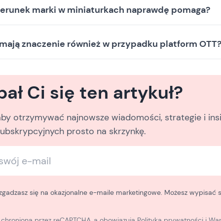
zerunek marki w miniaturkach naprawdę pomaga?
 mają znaczenie również w przypadku platform OTT
ał Ci się ten artykuł?
 aby otrzymywać najnowsze wiadomości, strategie i ins
subskrypcyjnych prosto na skrzynkę.
 zgadzasz się na okazjonalne e-maile marketingowe. Możesz wypisać 
t chroniona przez reCAPTCHA, a obowiązują
Polityka prywatności
i
War