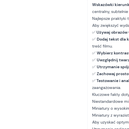
Wskazówki kierun
centralny, subtelnie
Najlepsze praktyki 
Aby zwiększyć wydaj
✅
Używaj obrazów w
✅
Dodaj tekst dla 
treść filmu.
✅
Wybierz kontras
✅
Uwzględnij twar
✅
Utrzymanie spój
✅
Zachowaj prostot
✅
Testowanie i ana
zaangażowania.
Kluczowe fakty dot
Niestandardowe mi
Miniatury o wysoki
Miniatury z wyrazis
Aby uzyskać optyma