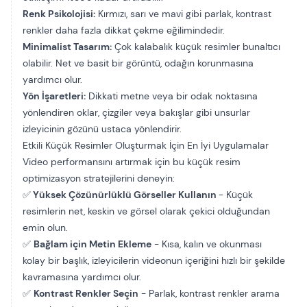
Renk Psikolojisi:
Kırmızı, sarı ve mavi gibi parlak, kontrast
renkler daha fazla dikkat çekme eğilimindedir.
Minimalist Tasarım:
Çok kalabalık küçük resimler bunaltıcı
olabilir. Net ve basit bir görüntü, odağın korunmasına
yardımcı olur.
Yön İşaretleri:
Dikkati metne veya bir odak noktasına
yönlendiren oklar, çizgiler veya bakışlar gibi unsurlar
izleyicinin gözünü ustaca yönlendirir.
Etkili Küçük Resimler Oluşturmak İçin En İyi Uygulamalar
Video performansını artırmak için bu küçük resim
optimizasyon stratejilerini deneyin:
✅
Yüksek Çözünürlüklü Görseller Kullanın
- Küçük
resimlerin net, keskin ve görsel olarak çekici olduğundan
emin olun.
✅
Bağlam için Metin Ekleme
- Kısa, kalın ve okunması
kolay bir başlık, izleyicilerin videonun içeriğini hızlı bir şekilde
kavramasına yardımcı olur.
✅
Kontrast Renkler Seçin
- Parlak, kontrast renkler arama