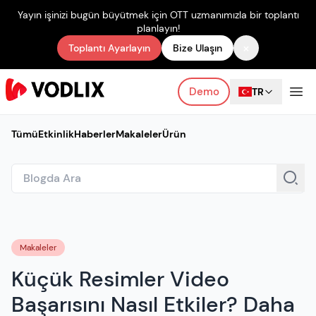
Yayın işinizi bugün büyütmek için OTT uzmanımızla bir toplantı
planlayın!
×
Toplantı Ayarlayın
Bize Ulaşın
Demo
TR
Tümü
Etkinlik
Haberler
Makaleler
Ürün
Makaleler
Küçük Resimler Video
Başarısını Nasıl Etkiler? Daha