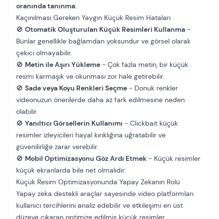
oranında tanınma
.
Kaçınılması Gereken Yaygın Küçük Resim Hataları
🚫
Otomatik Oluşturulan Küçük Resimleri Kullanma
-
Bunlar genellikle bağlamdan yoksundur ve görsel olarak
çekici olmayabilir.
🚫
Metin ile Aşırı Yükleme
- Çok fazla metin, bir küçük
resmi karmaşık ve okunması zor hale getirebilir.
🚫
Sade veya Koyu Renkleri Seçme
- Donuk renkler
videonuzun önerilerde daha az fark edilmesine neden
olabilir.
🚫
Yanıltıcı Görsellerin Kullanımı
- Clickbait küçük
resimler izleyicileri hayal kırıklığına uğratabilir ve
güvenilirliğe zarar verebilir.
🚫
Mobil Optimizasyonu Göz Ardı Etmek
- Küçük resimler
küçük ekranlarda bile net olmalıdır.
Küçük Resim Optimizasyonunda Yapay Zekanın Rolü
Yapay zeka destekli araçlar sayesinde video platformları
kullanıcı tercihlerini analiz edebilir ve etkileşimi en üst
düzeye çıkaran optimize edilmiş küçük resimler