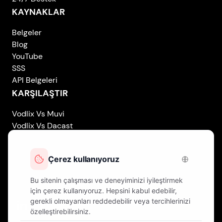
KAYNAKLAR
Belgeler
Blog
YouTube
SSS
API Belgeleri
KARŞILAŞTIR
Vodlix Vs Muvi
Vodlix Vs Dacast
Vodlix Vs Uscreen
Vodlix Vs Accedo
Vodlix Vs Brightcove
Vodlix Vs Vplayed
Vodlix on LinkedIn
Vodlix on Facebook
Vodlix on X (Twitter)
Vodlix on Instagram