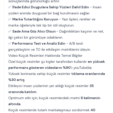
sonuçlarında görünürlüğü artırır.
✅
İfade Edici Duygulara Sahip Yüzleri Dahil Edin
- İnsan
yüzleri anında duygusal bir bağ kurulmasını sağlar.
✅
Marka Tutarlılığını Koruyun
- Yazı tipleri, renkler ve
marka öğeleriyle tek tip bir stil oluşturun.
✅
Sade Ama Göz Alıcı Olsun
- Dağınıklıktan kaçının ve net,
ilgi çekici bir görüntüye odaklanın.
✅
Performansı Test ve Analiz Edin
- A/B testi
gerçekleştirin ve TO ile etkileşim metriklerini izleyin.
Video Küçük Resimleri Hakkında Temel Bilgiler
Özel küçük resimler şu kişiler tarafından kullanılır
en yüksek
performans gösteren videoların %90'ı
youTube'da.
Yüksek kontrasta sahip küçük resimler
tıklama oranlarında
%30 artış
.
Etkileyici insan yüzlerinin yer aldığı küçük resimler
35
oranında katılım
.
Optimum etki için, küçük resimlerdeki metni
6 kelimenin
altında
.
Küçük resimlerde tutarlı markalaşmayı sürdürmek
40