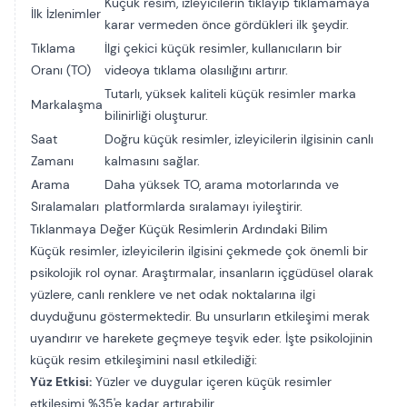
Küçük resim, izleyicilerin tıklayıp tıklamamaya
İlk İzlenimler
karar vermeden önce gördükleri ilk şeydir.
Tıklama
İlgi çekici küçük resimler, kullanıcıların bir
Oranı (TO)
videoya tıklama olasılığını artırır.
Tutarlı, yüksek kaliteli küçük resimler marka
Markalaşma
bilinirliği oluşturur.
Saat
Doğru küçük resimler, izleyicilerin ilgisinin canlı
Zamanı
kalmasını sağlar.
Arama
Daha yüksek TO, arama motorlarında ve
Sıralamaları
platformlarda sıralamayı iyileştirir.
Tıklanmaya Değer Küçük Resimlerin Ardındaki Bilim
Küçük resimler, izleyicilerin ilgisini çekmede çok önemli bir
psikolojik rol oynar. Araştırmalar, insanların içgüdüsel olarak
yüzlere, canlı renklere ve net odak noktalarına ilgi
duyduğunu göstermektedir. Bu unsurların etkileşimi merak
uyandırır ve harekete geçmeye teşvik eder. İşte psikolojinin
küçük resim etkileşimini nasıl etkilediği:
Yüz Etkisi:
Yüzler ve duygular içeren küçük resimler
etkileşimi %35'e kadar artırabilir.