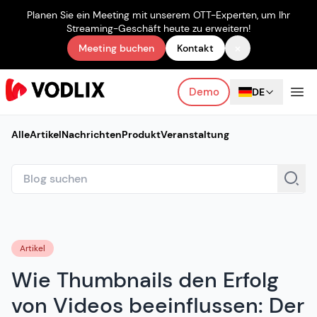
Planen Sie ein Meeting mit unserem OTT-Experten, um Ihr
Streaming-Geschäft heute zu erweitern!
×
Meeting buchen
Kontakt
Demo
DE
Alle
Artikel
Nachrichten
Produkt
Veranstaltung
Artikel
Wie Thumbnails den Erfolg
von Videos beeinflussen: Der