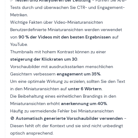
✅
Testen und Analysieren der Leistung
- Führen Sie A/B-
Tests durch und überwachen Sie CTR- und Engagement-
Metriken.
Wichtige Fakten über Video-Miniaturansichten
Benutzerdefinierte Miniaturansichten werden verwendet
von
90 % der Videos mit den besten Ergebnissen
auf
YouTube.
Thumbnails mit hohem Kontrast können zu einer
steigerung der Klickraten um 30
.
Vorschaubilder mit ausdrucksstarken menschlichen
Gesichtern verbessern
engagement um 35%
.
Um eine optimale Wirkung zu erzielen, sollten Sie den Text
in den Miniaturansichten auf
unter 6 Wörtern
.
Die Beibehaltung eines einheitlichen Brandings in den
Miniaturansichten erhöht
anerkennung um 40%
.
Häufig zu vermeidende Fehler bei Miniaturansichten
🚫
Automatisch generierte Vorschaubilder verwenden
-
Diesen fehlt oft der Kontext und sie sind nicht unbedingt
optisch ansprechend.