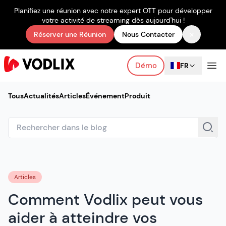
Planifiez une réunion avec notre expert OTT pour développer
votre activité de streaming dès aujourd'hui !
×
Réserver une Réunion
Nous Contacter
Démo
FR
Tous
Actualités
Articles
Événement
Produit
Articles
Comment Vodlix peut vous
aider à atteindre vos