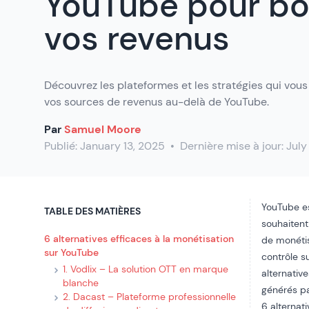
YouTube pour bo
vos revenus
Découvrez les plateformes et les stratégies qui vous
vos sources de revenus au-delà de YouTube.
Par
Samuel Moore
Publié:
January 13, 2025
•
Dernière mise à jour:
July
YouTube es
TABLE DES MATIÈRES
souhaitent
6 alternatives efficaces à la monétisation
de monétis
sur YouTube
contrôle s
1. Vodlix – La solution OTT en marque
alternativ
blanche
générés pa
2. Dacast – Plateforme professionnelle
6 alternat