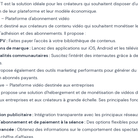
TT est la solution idéale pour les créateurs qui souhaitent disposer d'
 de leur plateforme et leur modèle économique.
n – Plateforme d'abonnement vidéo
t destiné aux créateurs de contenu vidéo qui souhaitent monétiser le
'adhésion et des abonnements. Il propose :
PV :
Faites payer l'accès à votre bibliothèque de contenus.
ons de marque :
Lancez des applications sur iOS, Android et les télév
alités communautaires :
Suscitez l'intérêt des internautes grâce à d
s.
ropose également des outils marketing performants pour générer du tr
en abonnés payants.
ove – Plateforme vidéo destinée aux entreprises
propose une solution d'hébergement et de monétisation de vidéos de
ux entreprises et aux créateurs à grande échelle. Ses principales fonc
on publicitaire :
Intégration transparente avec les principaux réseaux
'abonnement et de paiement à la séance :
Des options flexibles pou
vancée :
Obtenez des informations sur le comportement des spectateu
hiffre d'affaires.