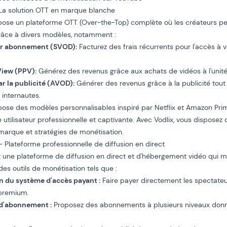
– La solution OTT en marque blanche
opose un
plateforme OTT (Over-the-Top) complète
où les créateurs p
râce à divers modèles, notamment :
ar abonnement (SVOD)
:
Facturez des frais récurrents pour l'accès à 
View (PPV)
:
Générez des revenus grâce aux achats de vidéos à l'unité
ar la publicité (AVOD)
:
Générer des revenus grâce à la publicité tou
 internautes.
opose des modèles personnalisables
inspiré par Netflix
et Amazon Prime
 utilisateur professionnelle et captivante. Avec Vodlix, vous disposez d
marque et
stratégies de monétisation
.
– Plateforme professionnelle de diffusion en direct
 une plateforme de diffusion en direct et d'hébergement vidéo qui me
des outils de monétisation tels que :
n du système d'accès payant :
Faire payer directement les spectateu
premium.
d'abonnement :
Proposez des abonnements à plusieurs niveaux don