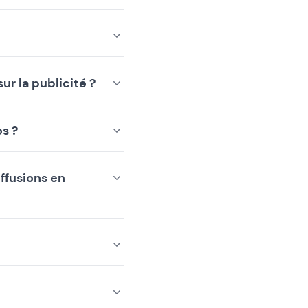
ur la publicité ?
os ?
ffusions en