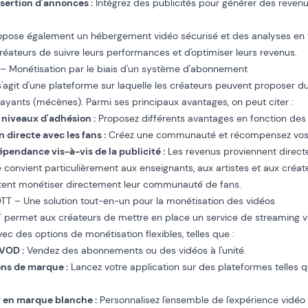
nsertion d'annonces :
Intégrez des publicités pour générer des reven
opose également un hébergement vidéo sécurisé et des analyses en 
créateurs de suivre leurs performances et d'optimiser leurs revenus.
 – Monétisation par le biais d'un système d'abonnement
 s'agit d'une plateforme sur laquelle les créateurs peuvent proposer d
yants (mécènes). Parmi ses principaux avantages, on peut citer :
 niveaux d'adhésion :
Proposez différents avantages en fonction de
n directe avec les fans :
Créez une communauté et récompensez vos f
pendance vis-à-vis de la publicité :
Les revenus proviennent direct
convient particulièrement aux enseignants, aux artistes et aux créa
itent monétiser directement leur communauté de fans.
TT – Une solution tout-en-un pour la monétisation des vidéos
permet aux créateurs de mettre en place un service de streaming vi
ec des options de monétisation flexibles, telles que :
VOD :
Vendez des abonnements ou des vidéos à l'unité.
ons de marque :
Lancez votre application sur des plateformes telles q
 en marque blanche :
Personnalisez l'ensemble de l'expérience vidéo