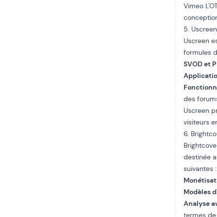
Vimeo
L'O
conception
5. Uscree
Uscreen es
formules d
SVOD et P
Applicati
Fonctionn
des forum
Uscreen
p
visiteurs 
6. Brightc
Brightcove
destinée a
suivantes :
Monétisati
Modèles d
Analyse a
termes de c