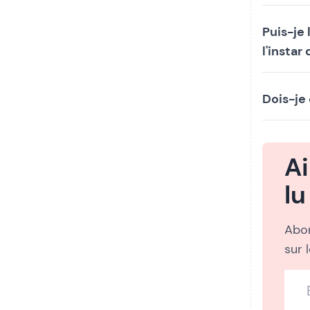
Puis-je
l'instar 
Dois-je
A
lu
Abon
sur 