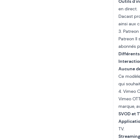
Outils d'i
en direct.
Dacast
pr
ainsi aux 
3. Patreon
Patreon
Il
abonnés pa
Différents
Interactio
Aucune dé
Ce modèle 
qui souha
4. Vimeo O
Vimeo OTT 
marque, av
SVOD et T
Applicati
TV.
Streaming