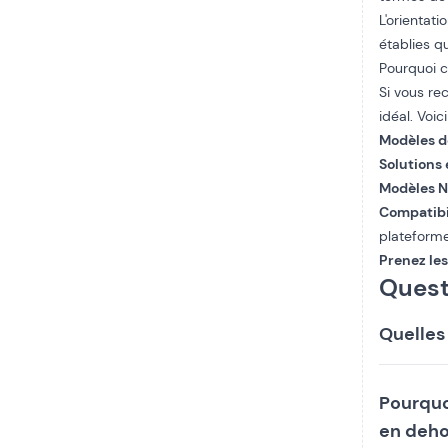
L'orientat
établies q
Pourquoi c
Si vous re
idéal. Voic
Modèles d
Solutions
Modèles Ne
Compatibi
plateform
Prenez les
Quest
Quelles
Pourquo
en deho