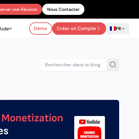
erver une Réunion
Nous Contacter
Aide
Démo
Créer un Compte
FR