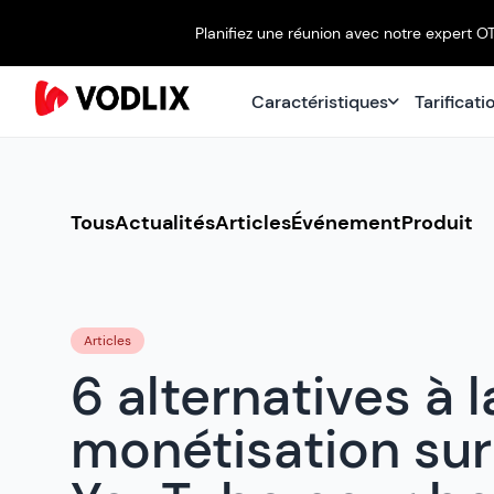
Planifiez une réunion avec notre expert O
Caractéristiques
Tarificati
Tous
Actualités
Articles
Événement
Produit
Articles
6 alternatives à l
monétisation sur