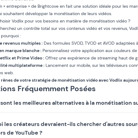
ion « entreprise » de Brightcove en fait une solution idéale pour les ma
ui souhaitent développer la monétisation de leurs vidéos.
hoisir Vodlix pour vos besoins en matière de monétisation vidéo ?
cherchez un contrôle total sur vos contenus vidéo et vos revenus, Vo
i pourquoi :
e revenus multiples :
Des formules SVOD, TVOD et AVOD adaptées à 
 en marque blanche :
Personnalisez votre application aux couleurs de
tflix et Prime Video :
Offrez une expérience de streaming haut de
lité multiplateforme :
Lancement sur mobile, sur les téléviseurs conn
es web.
 rênes de votre stratégie de monétisation vidéo avec
Vodlix
aujourd
ions Fréquemment Posées
 sont les meilleures alternatives à la monétisation 
i les créateurs devraient-ils chercher d'autres sou
rs de YouTube ?