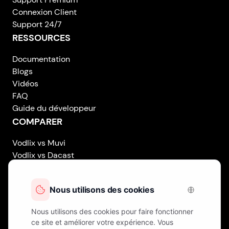
Connexion Client
Support 24/7
RESSOURCES
Documentation
Blogs
Vidéos
FAQ
Guide du développeur
COMPARER
Vodlix vs Muvi
Vodlix vs Dacast
Vodlix vs Uscreen
Vodlix vs Accedo
Vodlix vs Brightcove
Vodlix vs Vplayed