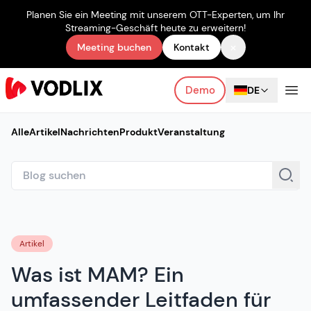
Planen Sie ein Meeting mit unserem OTT-Experten, um Ihr
Streaming-Geschäft heute zu erweitern!
×
Meeting buchen
Kontakt
Demo
DE
Alle
Artikel
Nachrichten
Produkt
Veranstaltung
Artikel
Was ist MAM? Ein
umfassender Leitfaden für