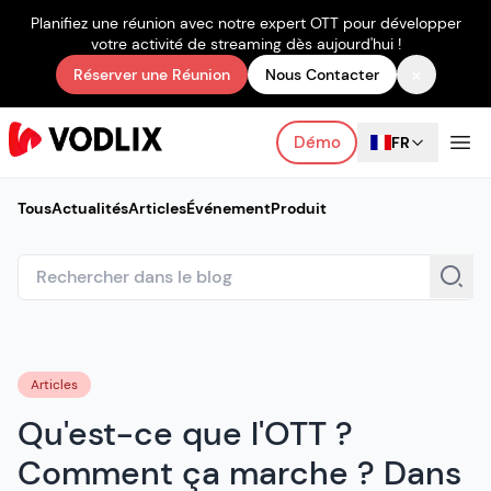
Planifiez une réunion avec notre expert OTT pour développer
votre activité de streaming dès aujourd'hui !
×
Réserver une Réunion
Nous Contacter
Démo
FR
Tous
Actualités
Articles
Événement
Produit
Articles
Qu'est-ce que l'OTT ?
Comment ça marche ? Dans