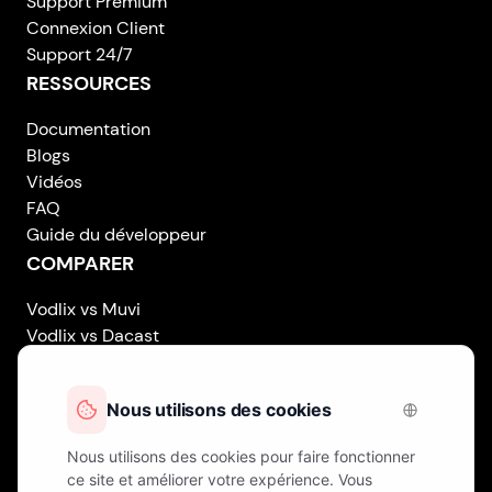
Support Premium
Connexion Client
Support 24/7
RESSOURCES
Documentation
Blogs
Vidéos
FAQ
Guide du développeur
COMPARER
Vodlix vs Muvi
Vodlix vs Dacast
Vodlix vs Uscreen
Vodlix vs Accedo
Vodlix vs Brightcove
Vodlix vs Vplayed