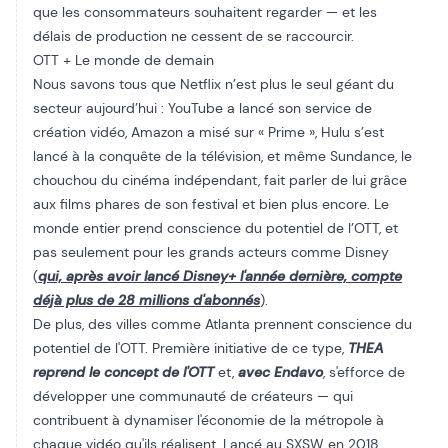
que les consommateurs souhaitent regarder — et les
délais de production ne cessent de se raccourcir.
OTT + Le monde de demain
Nous savons tous que Netflix n’est plus le seul géant du
secteur aujourd’hui : YouTube a lancé son service de
création vidéo, Amazon a misé sur « Prime », Hulu s’est
lancé à la conquête de la télévision, et même Sundance, le
chouchou du cinéma indépendant, fait parler de lui grâce
aux films phares de son festival et bien plus encore. Le
monde entier prend conscience du potentiel de l’OTT, et
pas seulement pour les grands acteurs comme Disney
(
qui, après avoir lancé Disney+ l'année dernière, compte
déjà plus de 28 millions d'abonnés
).
De plus, des villes comme Atlanta prennent conscience du
potentiel de l'OTT. Première initiative de ce type,
THEA
reprend le concept de l'OTT
et,
avec Endavo
, s'efforce de
développer une communauté de créateurs — qui
contribuent à dynamiser l'économie de la métropole à
chaque vidéo qu'ils réalisent. Lancé au SXSW en 2018