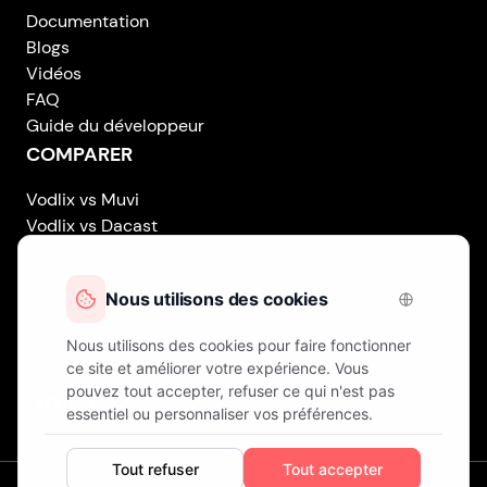
Documentation
Blogs
Vidéos
FAQ
Guide du développeur
COMPARER
Vodlix vs Muvi
Vodlix vs Dacast
Vodlix vs Uscreen
Vodlix vs Accedo
Vodlix vs Brightcove
Vodlix vs Vplayed
Vodlix on LinkedIn
Vodlix on Facebook
Vodlix on X (Twitter)
Vodlix on Instagram