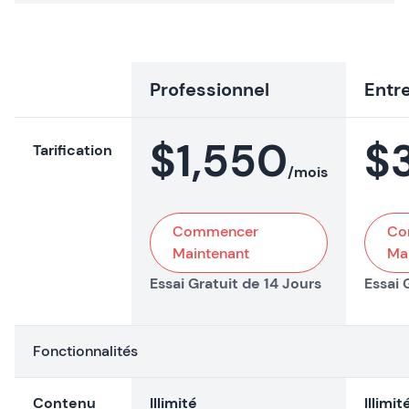
Professionnel
Entr
$
1,550
$
Tarification
/mois
Commencer
Co
Maintenant
Ma
Essai Gratuit de 14 Jours
Essai 
Fonctionnalités
Contenu
Illimité
Illimit