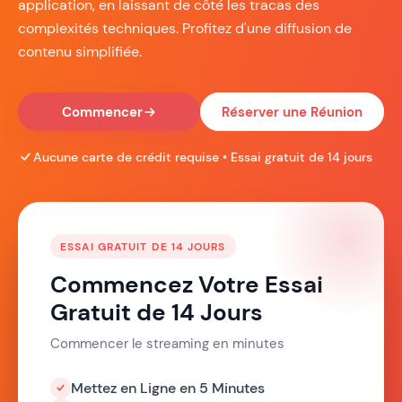
application, en laissant de côté les tracas des
complexités techniques. Profitez d'une diffusion de
contenu simplifiée.
Commencer
Réserver une Réunion
Aucune carte de crédit requise • Essai gratuit de 14 jours
ESSAI GRATUIT DE 14 JOURS
Commencez Votre Essai
Gratuit de 14 Jours
Commencer le streaming en minutes
Mettez en Ligne en 5 Minutes