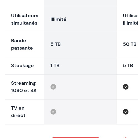
Utilisateurs
Utilis
Illimité
simultanés
illimit
Bande
5 TB
50 TB
passante
Stockage
1 TB
5 TB
Streaming
1080 et 4K
TV en
direct