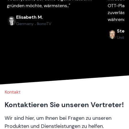
gründen möchte, wärmstens.."
OTT-Plattf
zuverlässi
Elisabeth M.
während u
Germany
IkonoTV
●
Stefa
United
Kontakt
Kontaktieren Sie unseren Vertreter!
Wir sind hier, um Ihnen bei Fragen zu unseren
Produkten und Dienstleistungen zu helfen.