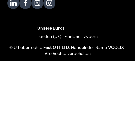
Vodlix on LinkedIn
Vodlix on Facebook
Vodlix on X (Twitter)
Vodlix on Instagram
Unsere Büros
London (UK) . Finnland . Zypern
© Urheberrechte
Fast OTT LTD.
Handelnder Name
VODLIX
.
Alle Rechte vorbehalten