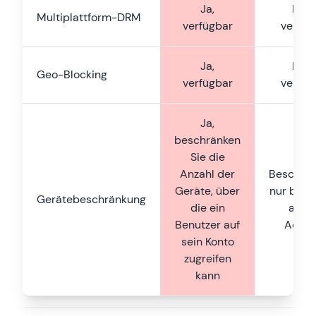
Ja,
Nich
Multiplattform-DRM
verfügbar
verfüg
Ja,
Nich
Geo-Blocking
verfügbar
verfüg
Ja,
beschränken
Sie die
Anzahl der
Beschrä
Geräte, über
nur basi
Gerätebeschränkung
die ein
auf I
Benutzer auf
Adres
sein Konto
zugreifen
kann