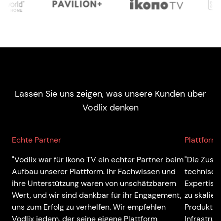
Lassen Sie uns zeigen, was unsere Kunden über
Vodlix denken
Echte Partner
Plattform 
"Vodlix war für Ikono TV ein echter Partner beim
"Die Zusa
Aufbau unserer Plattform. Ihr Fachwissen und
technisch
ihre Unterstützung waren von unschätzbarem
Expertise
Wert, und wir sind dankbar für ihr Engagement,
zu skalier
uns zum Erfolg zu verhelfen. Wir empfehlen
Produktvis
Vodlix jedem, der seine eigene Plattform
Infrastru