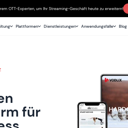
erem OTT-Experten, um Ihr Streaming-Geschäft heute zu erweitern!
altung
Plattformen
Dienstleistungen
Anwendungsfälle
Blog
z
en
rm für
ess