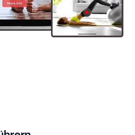
ührern