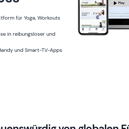
attform für Yoga, Workouts
e in reibungsloser und
 Handy und Smart-TV-Apps
auenswürdig von globalen F