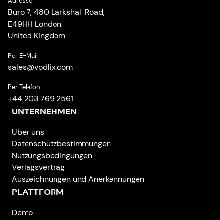
Adresse
Your migration request has been sent
Büro 7, 480 Larkshall Road,
successfully. Our team will contact you within
E49HH London,
24 hours.
United Kingdom
Per E-Mail
Close
sales
@
vodlix.com
Per Telefon
+44 203 769 2561
UNTERNEHMEN
Über uns
Datenschutzbestimmungen
Nutzungsbedingungen
Verlagsvertrag
Auszeichnungen und Anerkennungen
PLATTFORM
Demo