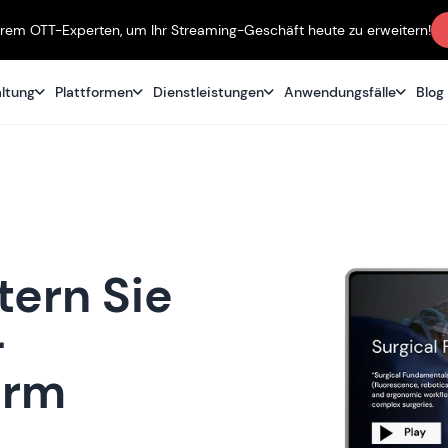
erem OTT-Experten, um Ihr Streaming-Geschäft heute zu erweitern!
altung
Plattformen
Dienstleistungen
Anwendungsfälle
Blog
tern Sie
-
orm