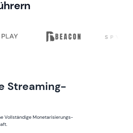
ührern
se Streaming-
ne Vollständige Monetarisierungs-
aft.