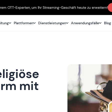
erem OTT-Experten, um Ihr Streaming-Geschäft heute zu erweitern!
altung
Plattformen
Dienstleistungen
Anwendungsfälle
Blog
eligiöse
orm mit