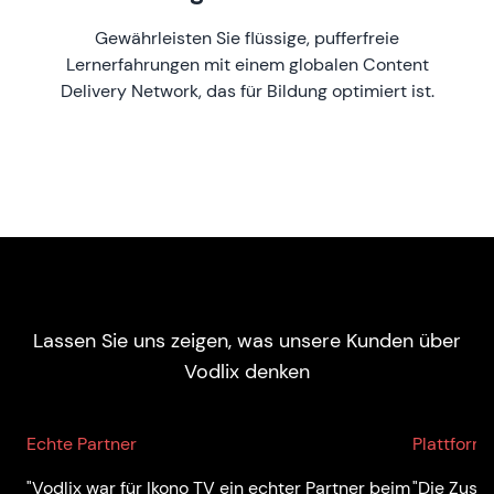
Gewährleisten Sie flüssige, pufferfreie
Lernerfahrungen mit einem globalen Content
Delivery Network, das für Bildung optimiert ist.
Lassen Sie uns zeigen, was unsere Kunden über
Vodlix denken
Echte Partner
Plattform 
"Vodlix war für Ikono TV ein echter Partner beim
"Die Zusa