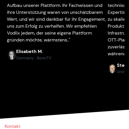
Aufbau unserer Plattform. Ihr Fachwissen und
technisch
ihre Unterstützung waren von unschätzbarem
Expertise
Wert, und wir sind dankbar für ihr Engagement,
zu skalier
uns zum Erfolg zu verhelfen. Wir empfehlen
Produktvis
Vodlix jedem, der seine eigene Plattform
Infrastru
gründen möchte, wärmstens.."
OTT-Plattf
zuverlässi
Elisabeth M.
während u
Germany
IkonoTV
●
Stefa
United
Kontakt