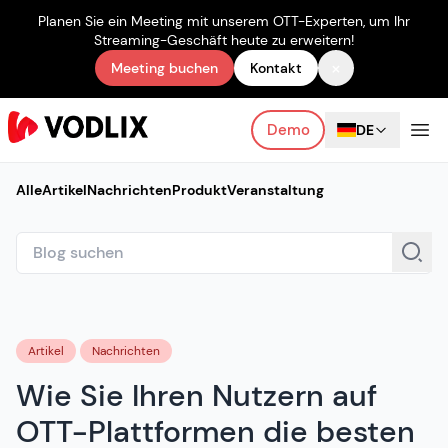
Planen Sie ein Meeting mit unserem OTT-Experten, um Ihr
Streaming-Geschäft heute zu erweitern!
×
Meeting buchen
Kontakt
Demo
DE
Alle
Artikel
Nachrichten
Produkt
Veranstaltung
Artikel
Nachrichten
Wie Sie Ihren Nutzern auf
OTT-Plattformen die besten