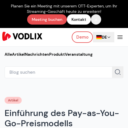
Planen Sie ein Meeting mit unserem OTT-Experten, um Ihr
Streaming-Geschäft heute zu erweitern!
×
Meeting buchen
Kontakt
Demo
DE
Alle
Artikel
Nachrichten
Produkt
Veranstaltung
Artikel
Einführung des Pay-as-You-
Go-Preismodells