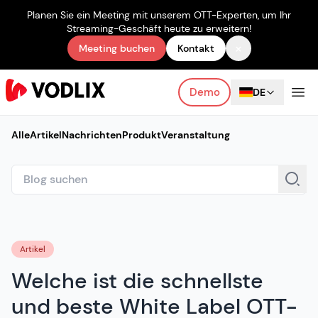
Planen Sie ein Meeting mit unserem OTT-Experten, um Ihr
Streaming-Geschäft heute zu erweitern!
×
Meeting buchen
Kontakt
Demo
DE
Alle
Artikel
Nachrichten
Produkt
Veranstaltung
Artikel
Welche ist die schnellste
und beste White Label OTT-