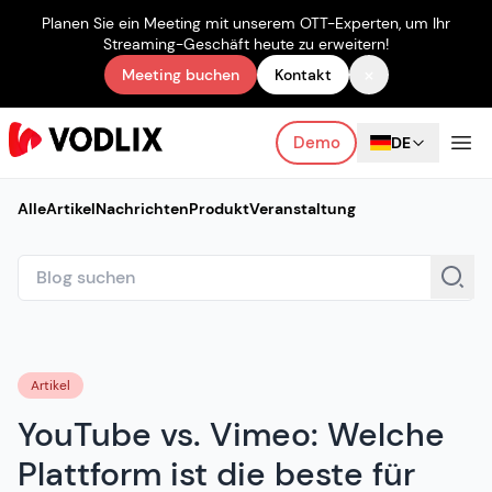
Planen Sie ein Meeting mit unserem OTT-Experten, um Ihr
Streaming-Geschäft heute zu erweitern!
×
Meeting buchen
Kontakt
Demo
DE
Alle
Artikel
Nachrichten
Produkt
Veranstaltung
Artikel
YouTube vs. Vimeo: Welche
Plattform ist die beste für