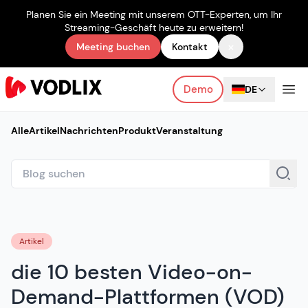
Planen Sie ein Meeting mit unserem OTT-Experten, um Ihr
Streaming-Geschäft heute zu erweitern!
×
Meeting buchen
Kontakt
Demo
DE
Alle
Artikel
Nachrichten
Produkt
Veranstaltung
Artikel
die 10 besten Video-on-
Demand-Plattformen (VOD)